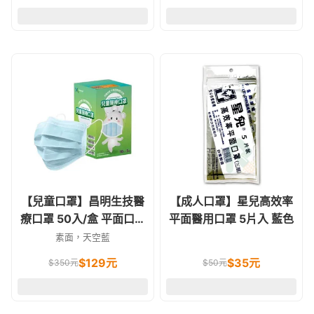
【兒童口罩】昌明生技醫
【成人口罩】星兒高效率
療口罩 50入/盒 平面口罩
平面醫用口罩 5片入 藍色
(天空藍)
素面，天空藍
$
129
元
$
35
元
$
350
元
$
50
元