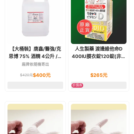
【大桶裝】唐鑫/醫強/克
人生製藥 渡邊維他命D
思博 75% 酒精 4公升 /環
400IU膜衣錠120錠(非活
境.手部清潔(乙醇)
性維他命D)
廠牌依隨機寄出
$
400
元
$
265
元
$
420
元
折價券