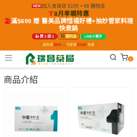
加入會員送 $100 + 66 購物金
NEW
👔
8月孝親特惠
🏖️
滿$699 贈 醫美品牌惜福好禮+抽妙管家料理
快煮鍋
|
👍 買 1 送 1
💥
福利品
LINE小幫手
超商滿
$699
｜
宅配滿
$1200
免運
0
商品介紹