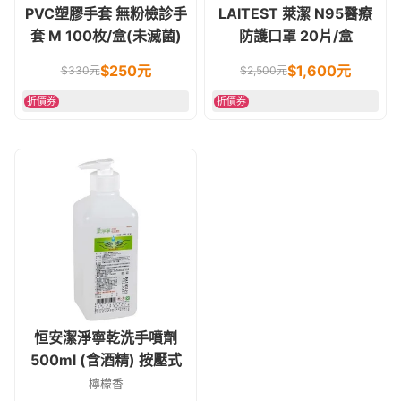
PVC塑膠手套 無粉檢診手
LAITEST 萊潔 N95醫療
套 M 100枚/盒(未滅菌)
防護口罩 20片/盒
$
250
元
$
1,600
元
$
330
元
$
2,500
元
折價券
折價券
恒安潔淨寧乾洗手噴劑
500ml (含酒精) 按壓式
檸檬香