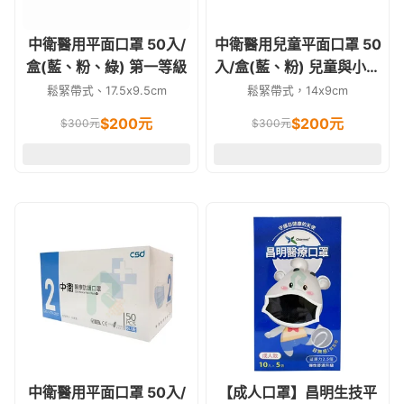
中衛醫用平面口罩 50入/
中衛醫用兒童平面口罩 50
盒(藍、粉、綠) 第一等級
入/盒(藍、粉) 兒童與小臉
專用
鬆緊帶式、17.5x9.5cm
鬆緊帶式，14x9cm
$
200
元
$
200
元
$
300
元
$
300
元
中衛醫用平面口罩 50入/
【成人口罩】昌明生技平