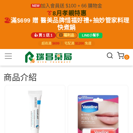
加入會員送 $100 + 66 購物金
NEW
👔
8月孝親特惠
🏖️
滿$699 贈 醫美品牌惜福好禮+抽妙管家料理
快煮鍋
|
👍 買 1 送 1
💥
福利品
LINE小幫手
超商滿
$699
｜
宅配滿
$1200
免運
0
商品介紹