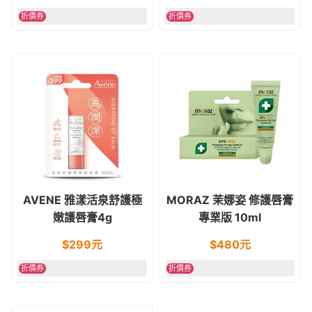
折價券
折價券
AVENE 雅漾活泉舒護極
MORAZ 茉娜姿 修護唇膏
嫩護唇膏4g
專業版 10ml
$
299
元
$
480
元
折價券
折價券