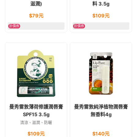
滋潤)
料 3.5g
$
79
元
$
109
元
折價券
折價券
曼秀雷敦薄荷修護潤唇膏
曼秀雷敦純淨植物潤唇膏
SPF15 3.5g
無香料4g
清涼、滋潤、防曬
$
109
元
$
140
元