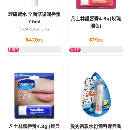
理膚寶水 全面修復潤唇膏
凡士林護唇膏4.8g(玫瑰
7.5ml
潤色)
CICAPLAST LIPS
$
420
元
$
79
元
折價券
折價券
凡士林護唇膏4.8g (經典
曼秀雷敦水份潤唇膏無香