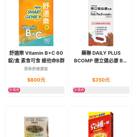
舒適樂 Vitamin B+C 60
藥聯 DAILY PLUS
錠/盒 素食可食 維他命B群
BCOMP 德立健必康 B群
100顆 維他命B群
原新舒維康錠
$
800
元
$
350
元
折價券
折價券