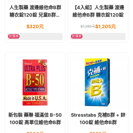
人生製藥 渡邊維他命B群
【4入組】人生製藥 渡邊
糖衣錠120錠 兒童B群亦
維他命B群 糖衣錠120錠
適用
$
320
元
$
1,205
元
$
1,280
元
折價券
折價券
新包裝 藥聯 福滿佳 B-50
Stresstabs 克補B群 + 鋅
100錠 高單位維他命B群
100錠 維他命B群