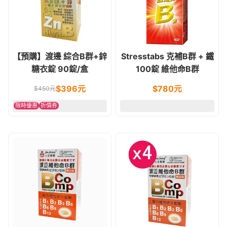
【預購】渡邊 綜合B群+鋅
Stresstabs 克補B群 + 鐵
糖衣錠 90錠/盒
100錠 維他命B群
$396元
$
780
元
$450元
限時優惠
折價券