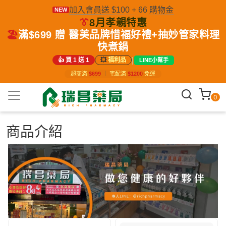
加入會員送 $100 + 66 購物金
NEW
👔
8月孝親特惠
🏖️
滿$699 贈 醫美品牌惜福好禮+抽妙管家料理
快煮鍋
|
👍 買 1 送 1
💥
福利品
LINE小幫手
超商滿
$699
｜
宅配滿
$1200
免運
0
商品介紹