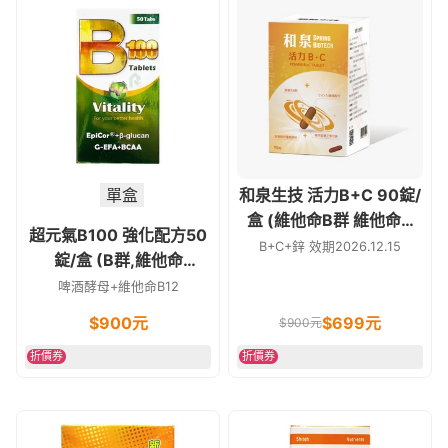
單盒
和泉生技 活力B+C 90錠/
盒 (維他命B群 維他命C
超元氣B100 強化配方50
鋅)
B+C+鋅 效期2026.12.15
錠/盒 (B群,維他命
C,BCAA,薑黃)
啤酒酵母+維他命B12
$
900
元
$
699
元
$
900
元
折價券
折價券