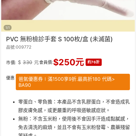
1
/
1
PVC 無粉檢診手套 S 100枚/盒 (未滅菌)
品號:009772
$
250
元
$
330
元
會員價:
市價:
約76折
優惠
爸氣優惠券∣滿1500享9折.最高折180 代碼>
BA90
零蛋白、零負擔：本產品不含乳膠蛋白，不會造成乳
膠皮膚免感，或更嚴重的呼吸道敏感症狀。
無粉：不含玉米粉，使用後不會因手汗造成黏膩感，
免去清洗的麻煩，並且不會有玉米粉發霉、農藥殘留
等疑慮。