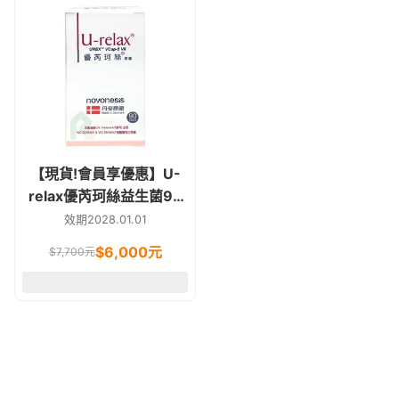
【現貨!會員享優惠】U-
relax優芮珂絲益生菌90
顆 私密處專用(與樂伊妥
效期2028.01.01
同菌種)
$
6,000
元
$
7,700
元