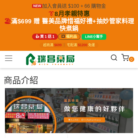
加入會員送 $100 + 66 購物金
NEW
👔
8月孝親特惠
🏖️
滿$699 贈 醫美品牌惜福好禮+抽妙管家料理
快煮鍋
|
👍 買 1 送 1
💥
福利品
LINE小幫手
超商滿
$699
｜
宅配滿
$1200
免運
0
商品介紹