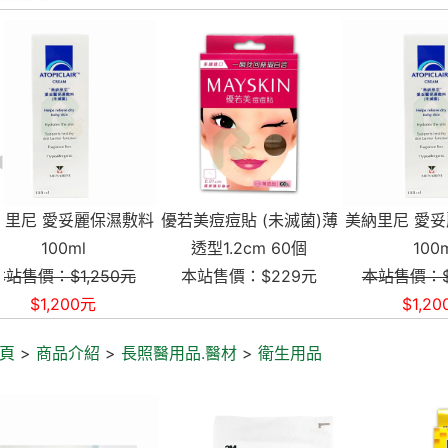
料
優若美痘痘貼 (未滅菌)薄
美納里尼 愛妥麗保濕敷料
優若美痘
透型1.2cm 60個
100ml
透型1
本站售價：$229元
本站售價：$1,250元
本站售
$1,200元
頁
>
商品介紹
>
長照醫用品.醫材
>
衛生用品