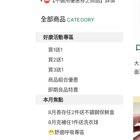
⛔【不適用優惠券之商品】詳情
全部商品
CATEGORY
好康活動專區
買1送1
買2送1
大
買3送1
面
商品組合優惠
即期良品特賣
本月焦點
8月善存任2件送不鏽鋼保鮮盒
8月克補任1件送洗衣球
😷舒適呼吸專區