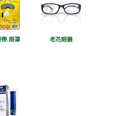
眼帶.眼罩
老花眼鏡