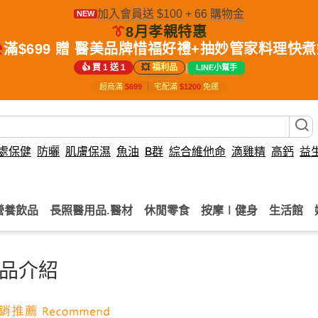
加入會員送 $100 + 66 購物金
NEW
👔
8月孝親特惠
️
滿$699 贈 醫美品牌惜福好禮+抽妙管家料理快
|
👍 買 1 送 1
💥
福利品
LINE小幫手
超商滿
$699
｜
宅配滿
$1200
免運
處保健
防曬
肌膚保濕
魚油
B群
綜合維他命
滴雞精
高鈣
益
營養飲品
長照醫用品.醫材
休閒零食
按摩∣健身
生活館
品介紹