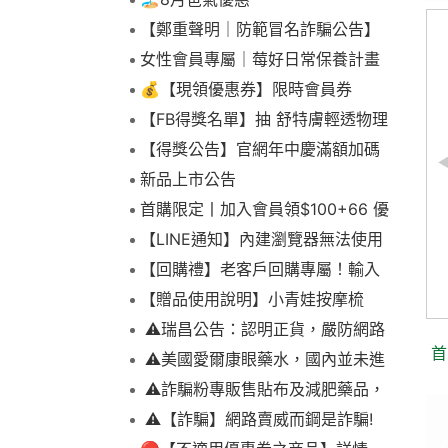
【鄭重聲明｜防範冒名詐騙公告】
女性會員專屬｜莓好日常保養計畫
💰【現領優惠券】限時會員券
【FB得獎名單】抽 舒特膚輕透物理
低敏防曬霜乙名(8/4報到截止)
【得獎公告】官網年中慶滿額加碼
抽FIKA蒸煮料理組2名(7/31截止)
新品上市公告
首購限定丨加入會員領$100+66 優
美納里尼 愛妥麗保濕敷
惠！
【LINE通知】內建瀏覽器無法使用
100ml
下拉選單
【回購禮】老客戶回購專屬！輸入
本站售價：$1,250元
折扣碼現折$100
【贈品使用說明】小青娃按摩梳
$1,200元
⚠️瑞昌公告：認明正貨，嚴防網路
首
詐騙
⚠️美國愛爾康眼藥水，國內並未進
口販售
⚠️詐騙粉專販售貼布及減肥藥品，
請勿上當，請查明來源! 非瑞昌藥局
⚠️【詐騙】網路賣威而鋼是詐騙!
販售!