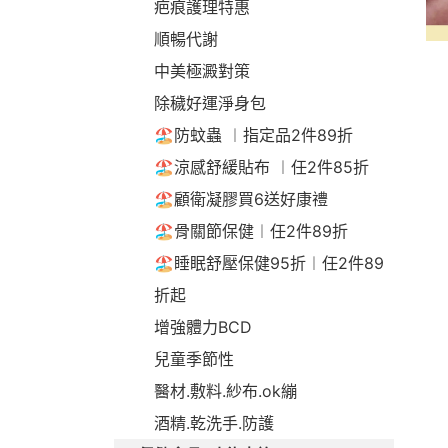
疤痕護理特惠
順暢代謝
中美極澱對策
除穢好運淨身包
🏖️防蚊蟲 ︱指定品2件89折
🏖️涼感舒緩貼布 ︱任2件85折
🏖️顧衛凝膠買6送好康禮
🏖️骨關節保健︱任2件89折
🏖️睡眠舒壓保健95折︱任2件89
折起
增強體力BCD
兒童季節性
醫材.敷料.紗布.ok繃
酒精.乾洗手.防護