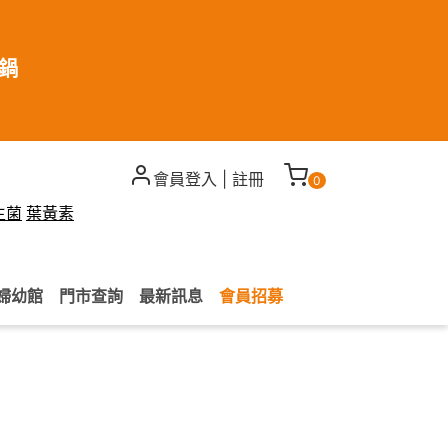
煮鍋
會員登入
|
註冊
0
生菌
葉黃素
婦幼館
門市查詢
最新訊息
會員招募