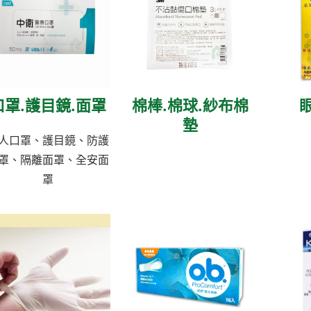
口罩.護目鏡.面罩
棉棒.棉球.紗布棉
墊
人口罩、護目鏡、防護
罩、隔離面罩、全安面
罩