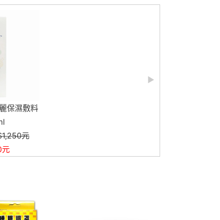
痘貼 (未滅菌)薄
.2cm 60個
價：$229元