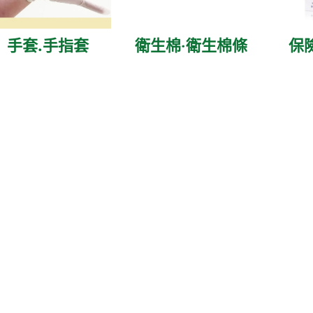
手套.手指套
衛生棉‧衛生棉條
保