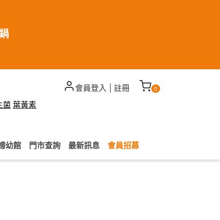
煮鍋
會員登入
|
註冊
0
生菌
葉黃素
婦幼館
門市查詢
最新訊息
會員招募