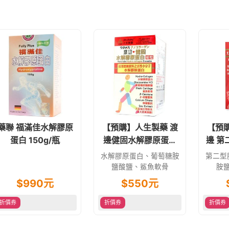
藥聯 福滿佳水解膠原
【預購】人生製藥 渡
【預
蛋白 150g/瓶
邊健固水解膠原蛋白
邊 第
(細粒) 100g
水解膠原蛋白、葡萄糖胺
第二型
鹽酸鹽、鯊魚軟骨
胺
$
990
元
$
550
元
折價券
折價券
折價券