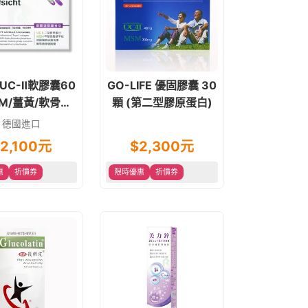
UC-Ⅱ軟膠囊60
GO-LIFE 優固膠囊 30
顆 (第二型膠原蛋白)
糖胺/膠原蛋白
德國進口
2,100
元
$
2,300
元
惠
折價券
限時優惠
折價券