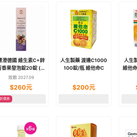
豐澄德國 維生素C+鋅
人生製藥 渡邊C1000
人生
百香果發泡錠20錠 (維
100錠/瓶 維他命C
維他命
他命C)原泰貿豐 含甜
錠5
效期 2027.09
菜根 素食品
$
260
元
$
200
元
折價券