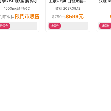
他命C 60錠/盒 素食可
生素C+鋅 百香果發泡
衣錠 6
錠20錠 (維他命C)原泰
肌.晶
1000mg維他命C
效期 2027.09.12
貿豐 含甜菜根 素食品
限門市販售
$
599
元
門市販售
$
780
元
折價券
折價券
折價券