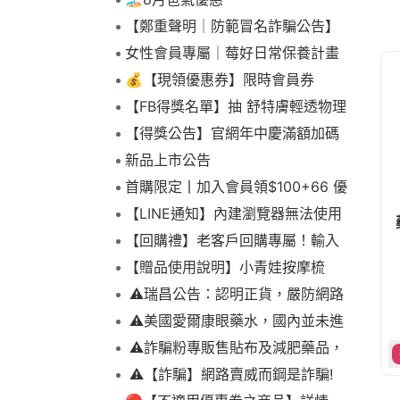
【鄭重聲明｜防範冒名詐騙公告】
女性會員專屬｜莓好日常保養計畫
💰【現領優惠券】限時會員券
【FB得獎名單】抽 舒特膚輕透物理
低敏防曬霜乙名(8/4報到截止)
【得獎公告】官網年中慶滿額加碼
抽FIKA蒸煮料理組2名(7/31截止)
新品上市公告
首購限定丨加入會員領$100+66 優
惠！
【LINE通知】內建瀏覽器無法使用
下拉選單
【回購禮】老客戶回購專屬！輸入
折扣碼現折$100
【贈品使用說明】小青娃按摩梳
⚠️瑞昌公告：認明正貨，嚴防網路
詐騙
⚠️美國愛爾康眼藥水，國內並未進
口販售
⚠️詐騙粉專販售貼布及減肥藥品，
請勿上當，請查明來源! 非瑞昌藥局
⚠️【詐騙】網路賣威而鋼是詐騙!
販售!