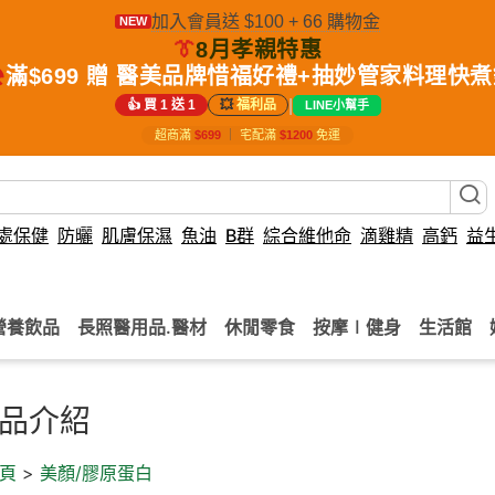
加入會員送 $100 + 66 購物金
NEW
👔
8月孝親特惠
️
滿$699 贈 醫美品牌惜福好禮+抽妙管家料理快
|
👍 買 1 送 1
💥
福利品
LINE小幫手
超商滿
$699
｜
宅配滿
$1200
免運
處保健
防曬
肌膚保濕
魚油
B群
綜合維他命
滴雞精
高鈣
益
營養飲品
長照醫用品.醫材
休閒零食
按摩∣健身
生活館
品介紹
頁
>
美顏/膠原蛋白