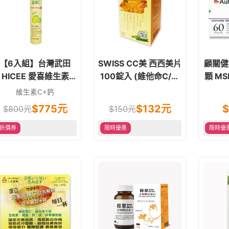
【6入組】台灣武田
SWISS CC美 西西美片
顧關健
HICEE 愛喜維生素
100錠入 (維他命C/維
顆 MSM/薑黃/軟骨素/
C+鈣 檸檬 口嚼錠 20
生素C) 口含錠 素食可
葡萄
維生素C+鈣
錠
$
775
元
$132元
$
$
800
元
$150元
折價券
限時優惠
限時優