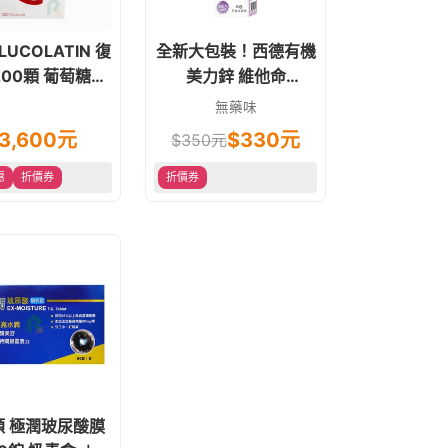
LUCOLATIN 復
全新大包裝！西德有機
200顆 葡萄糖胺
美力鋅 維他命
骨素+膠原蛋白
C1000+B群+鋅 發泡
無藥味
錠 葡萄口味 15錠 素食
3,600
元
$
330
元
$
350
元
可
惠
折價券
折價券
頓 極潤玻尿酸膜