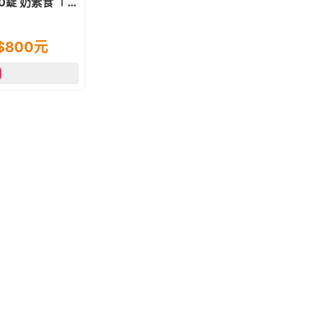
0錠 奶素食 ∣美
亮水潤.行動保健
$
800
元