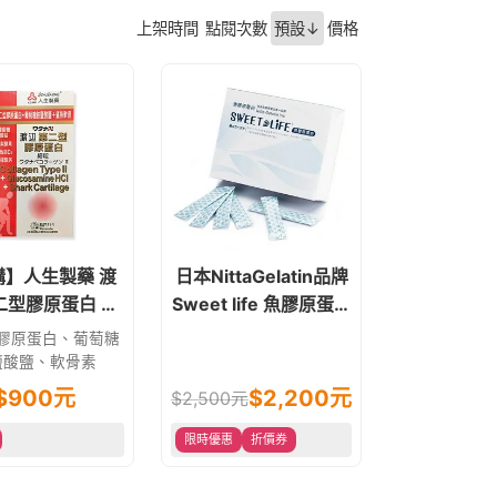
上架時間
點閱次數
預設↓
價格
購】人生製藥 渡
日本NittaGelatin品牌
二型膠原蛋白 細
Sweet life 魚膠原蛋白
粒 100g
60包/盒
膠原蛋白、葡萄糖
鹽酸鹽、軟骨素
$
900
元
$2,200元
$2,500元
限時優惠
折價券