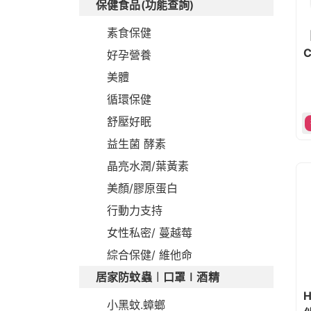
保健食品(功能查詢)
素食保健
C
好孕營養
美體
循環保健
舒壓好眠
益生菌 酵素
晶亮水潤/葉黃素
美顏/膠原蛋白
行動力支持
女性私密/ 蔓越莓
綜合保健/ 維他命
居家防蚊蟲︱口罩∣酒精
H
小黑蚊.蟑螂