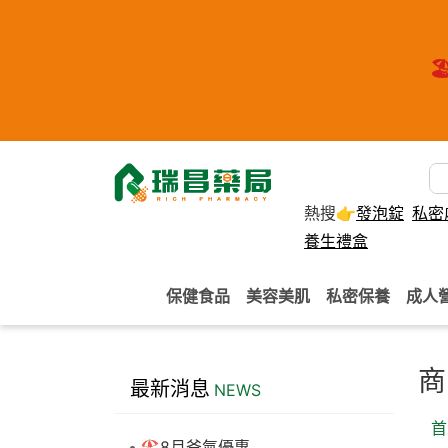
🏖
熱搜👉
發泡錠
私密
養生禮盒
保健食品
美容美肌
私密保養
成人
商
最新消息
NEWS
首
🏖️8月爸氣優惠