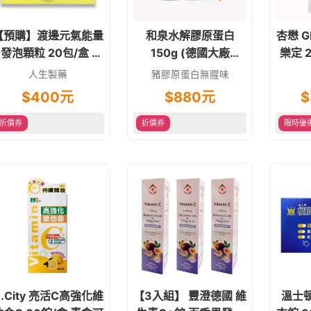
【預購】渡邊元氣能量
和泉水解膠原蛋白
杏懋 G
發泡顆粒 20包/盒 維
150g (德國大廠
樂定 
他命C+B群+鋅
GELITA優質原料)
+軟
人生製藥
豬膠原蛋白無腥味
$
400
元
$
880
元
$
折價券
折價券
限時優
.City 亮活C高強化維
【3入組】 豐澄德國 維
溫士