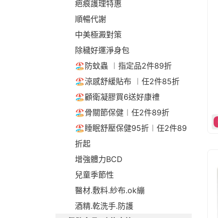
疤痕護理特惠
順暢代謝
中美極澱對策
除穢好運淨身包
🏖️防蚊蟲 ︱指定品2件89折
🏖️涼感舒緩貼布 ︱任2件85折
🏖️顧衛凝膠買6送好康禮
🏖️骨關節保健︱任2件89折
🏖️睡眠舒壓保健95折︱任2件89
折起
增強體力BCD
兒童季節性
醫材.敷料.紗布.ok繃
酒精.乾洗手.防護