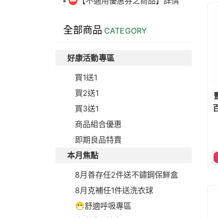
⛔【不適用優惠券之商品】詳情
全部商品
CATEGORY
好康活動專區
買1送1
買2送1
買3送1
商品組合優惠
即期良品特賣
本月焦點
8月善存任2件送不鏽鋼保鮮盒
8月克補任1件送洗衣球
😷舒適呼吸專區