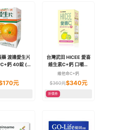
製藥 渡邊愛生片
台灣武田 HICEE 愛喜
C+鈣 40錠 (每
維生素C+鈣 口嚼錠
00mg) 口含錠
60錠 清新檸檬味 愛喜
維他命C+鈣
c
$
170
元
$
340
元
$
360
元
折價券