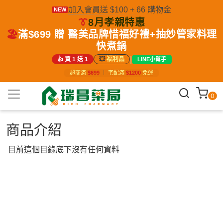
加入會員送 $100 + 66 購物金
NEW
👔
8月孝親特惠
🏖️
滿$699 贈 醫美品牌惜福好禮+抽妙管家料理
快煮鍋
|
👍 買 1 送 1
💥
福利品
LINE小幫手
超商滿
$699
｜
宅配滿
$1200
免運
0
商品介紹
目前這個目錄底下沒有任何資料