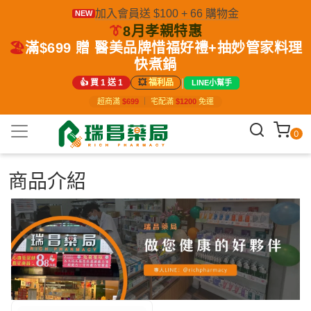
加入會員送 $100 + 66 購物金
NEW
👔
8月孝親特惠
🏖️
滿$699 贈 醫美品牌惜福好禮+抽妙管家料理
快煮鍋
|
👍 買 1 送 1
💥
福利品
LINE小幫手
超商滿
$699
｜
宅配滿
$1200
免運
0
商品介紹