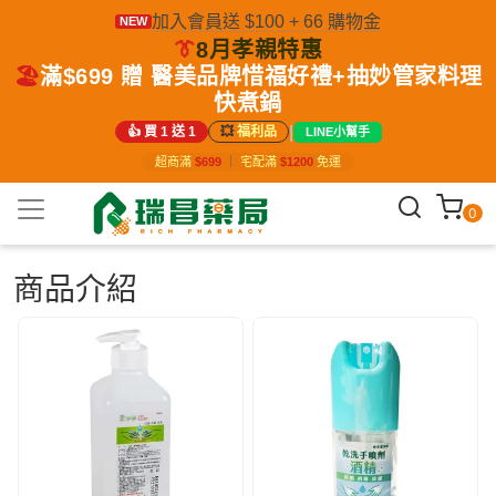
加入會員送 $100 + 66 購物金
NEW
👔
8月孝親特惠
🏖️
滿$699 贈 醫美品牌惜福好禮+抽妙管家料理
快煮鍋
|
👍 買 1 送 1
💥
福利品
LINE小幫手
超商滿
$699
｜
宅配滿
$1200
免運
0
商品介紹