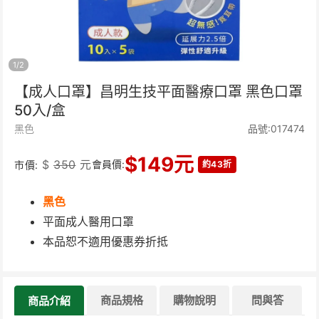
1
/
2
【成人口罩】昌明生技平面醫療口罩 黑色口罩
50入/盒
黑色
品號:017474
$
149
元
$
350
元
會員價:
市價:
約43折
黑色
平面成人醫用口罩
本品恕不適用優惠券折抵
商品規格
購物說明
問與答
商品介紹