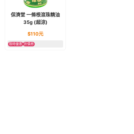
保濟堂 一條根滾珠精油
35g (超涼)
$
110
元
限時優惠
折價券