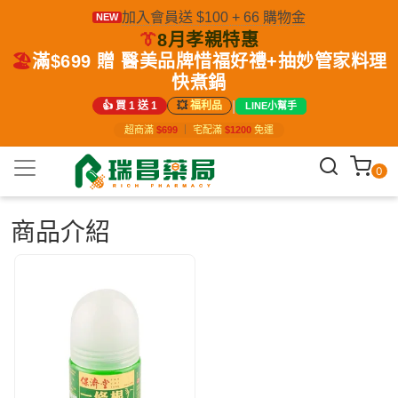
加入會員送 $100 + 66 購物金
NEW
👔
8月孝親特惠
🏖️
滿$699 贈 醫美品牌惜福好禮+抽妙管家料理
快煮鍋
|
👍 買 1 送 1
💥
福利品
LINE小幫手
超商滿
$699
｜
宅配滿
$1200
免運
0
商品介紹