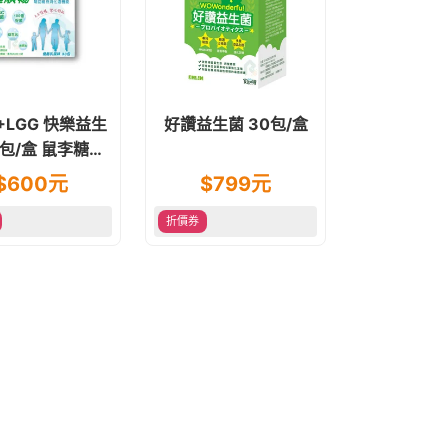
8+LGG 快樂益生
好讚益生菌 30包/盒
盒 鼠李糖乳
菌 舒敏配方
$
600
元
$
799
元
折價券