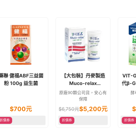
藥聯 健福ABF三益菌
【大包裝】丹麥製造
VIT-
粉 100g 益生菌
Muco-relax
代β-G
LGG+BB12 妙可適膠
格口味
原廠90顆公司貨，安心有
酵
囊90顆 益生菌
保障
$
700
元
$
5,200
元
$
$
6,750
元
折價券
折價券
折價券