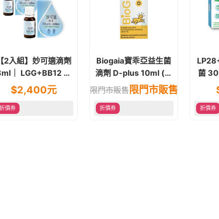
【2入組】妙可適滴劑
Biogaia寶乖亞益生菌
LP2
8ml｜ LGG+BB12 益
滴劑 D-plus 10ml (非
菌 30包/
生菌滴劑
活性維他命D)
桿
$
2,400
元
限門市販售
限門市販售
折價券
折價券
折價券