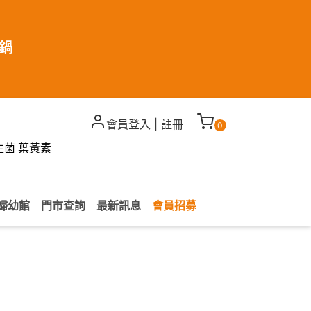
煮鍋
會員登入
|
註冊
0
生菌
葉黃素
婦幼館
門市查詢
最新訊息
會員招募