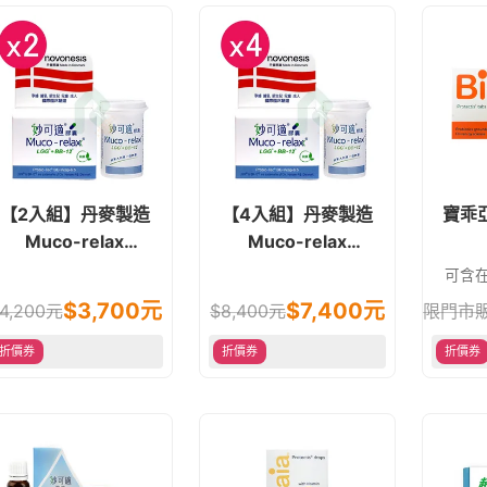
【2入組】丹麥製造
【4入組】丹麥製造
寶乖
Muco-relax
Muco-relax
LGG+BB12 妙可適膠
LGG+BB12 妙可適膠
可含
囊 28顆 益生菌
囊 28顆 益生菌
$
3,700
元
$
7,400
元
4,200
元
$
8,400
元
限門市
折價券
折價券
折價券