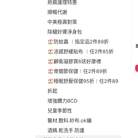
疤痕護理特惠
順暢代謝
中美極澱對策
除穢好運淨身包
🏖️防蚊蟲 ︱指定品2件89折
🏖️涼感舒緩貼布 ︱任2件85折
🏖️顧衛凝膠買6送好康禮
🏖️骨關節保健︱任2件89折
🏖️睡眠舒壓保健95折︱任2件89
折起
增強體力BCD
兒童季節性
醫材.敷料.紗布.ok繃
酒精.乾洗手.防護