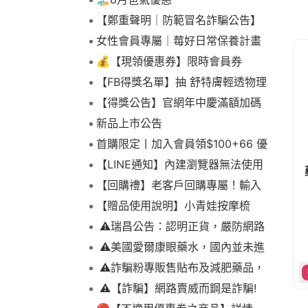
【鄭重聲明｜防範冒名詐騙公告】
女性會員專屬｜莓好日常保養計畫
💰【現領優惠券】限時會員券
【FB得獎名單】抽 舒特膚輕透物理
低敏防曬霜乙名(8/4報到截止)
【得獎公告】官網年中慶滿額加碼
抽FIKA蒸煮料理組2名(7/31截止)
新品上市公告
首購限定丨加入會員領$100+66 優
惠！
【LINE通知】內建瀏覽器無法使用
下拉選單
【回購禮】老客戶回購專屬！輸入
折扣碼現折$100
【贈品使用說明】小青娃按摩梳
⚠️瑞昌公告：認明正貨，嚴防網路
詐騙
⚠️美國愛爾康眼藥水，國內並未進
口販售
⚠️詐騙粉專販售貼布及減肥藥品，
請勿上當，請查明來源! 非瑞昌藥局
⚠️【詐騙】網路賣威而鋼是詐騙!
販售!