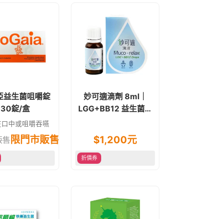
亞益生菌咀嚼錠
妙可適滴劑 8ml｜
30錠/盒
LGG+BB12 益生菌滴
劑
在口中或咀嚼吞嚥
限門市販售
$
1,200
元
販售
折價券