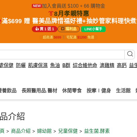
加入會員送 $100 + 66 購物金
NEW
👔
8月孝親特惠
️
滿$699 贈 醫美品牌惜福好禮+抽妙管家料理快
|
👍 買 1 送 1
💥
福利品
LINE小幫手
超商滿
$699
｜
宅配滿
$1200
免運
處保健
防曬
肌膚保濕
魚油
B群
綜合維他命
滴雞精
高鈣
益
營養飲品
長照醫用品.醫材
休閒零食
按摩∣健身
生活館
品介紹
頁
>
商品介紹
>
婦幼館
>
兒童保健
>
益生菌.酵素