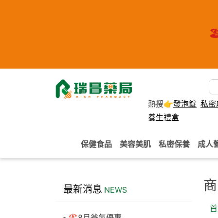
🏖
熱搜👉
發泡錠
私密
養生禮盒
保健食品
美容美肌
私密保養
成人
商
最新消息
NEWS
首
🏖️8月爸氣優惠