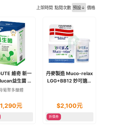
上架時間
點閱次數
預設↓
價格
GUTE 維奇 新一
丹麥製造 Muco-relax
lucan益生菌 優
LGG+BB12 妙可適膠
 30包/盒 奶素
囊 28顆 益生菌
母葡聚多醣體
食可
1,290
元
$
2,100
元
折價券