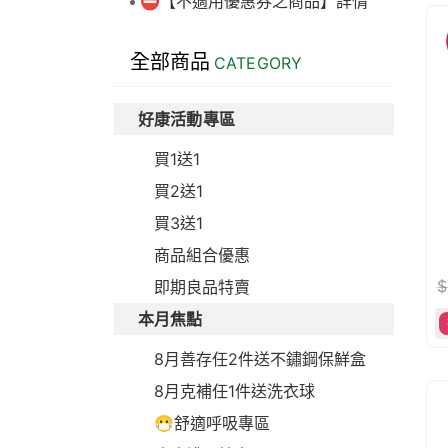
⛔【不適用優惠券之商品】詳情
全部商品
CATEGORY
好康活動專區
買1送1
買2送1
買3送1
商品組合優惠
$
即期良品特賣
本月焦點
8月善存任2件送不鏽鋼保鮮盒
8月克補任1件送洗衣球
😷舒適呼吸專區