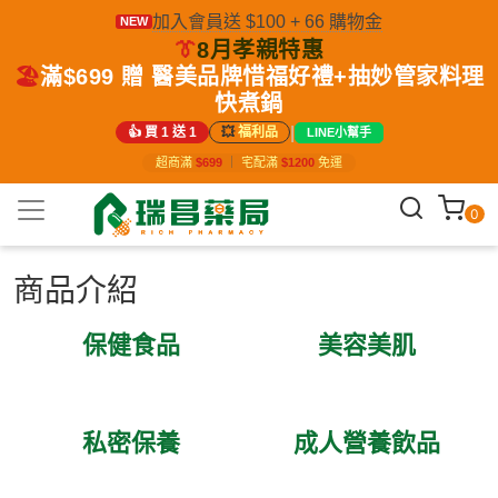
加入會員送 $100 + 66 購物金
NEW
👔
8月孝親特惠
🏖️
滿$699 贈 醫美品牌惜福好禮+抽妙管家料理
快煮鍋
|
👍 買 1 送 1
💥
福利品
LINE小幫手
超商滿
$699
｜
宅配滿
$1200
免運
0
商品介紹
保健食品
美容美肌
私密保養
成人營養飲品