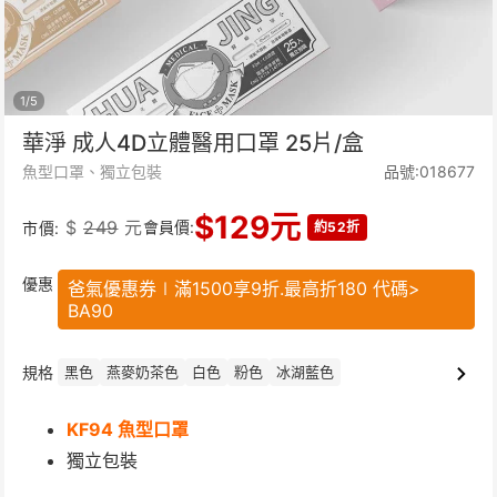
1
/
5
華淨 成人4D立體醫用口罩 25片/盒
魚型口罩、獨立包裝
品號:018677
$
129
元
$
249
元
會員價:
市價:
約52折
優惠
爸氣優惠券∣滿1500享9折.最高折180 代碼>
BA90
規格
黑色
燕麥奶茶色
白色
粉色
冰湖藍色
KF94 魚型口罩
獨立包裝