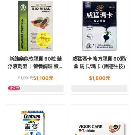
新維樂能軟膠囊 60粒 懸
威猛瑪卡 複方膠囊 60顆/
浮液劑型 ︱營養調理 蛋奶
盒 馬卡/瑪卡 (固德生技)
素食可
$
1,100
元
$
1,800
元
$
1,650
元
折價券