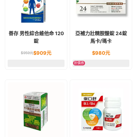
善存 男性綜合維他命 120
亞補力壯精胺酸錠 24錠
錠
馬卡/瑪卡
$
909
元
$
980
元
$
959
元
折價券