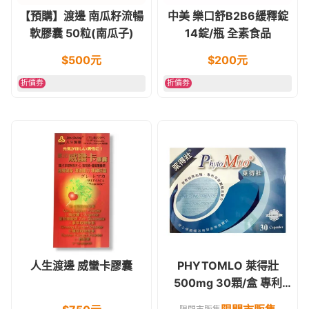
【預購】渡邊 南瓜籽流暢
中美 樂口舒B2B6緩釋錠
軟膠囊 50粒(南瓜子)
14錠/瓶 全素食品
$
500
元
$
200
元
折價券
折價券
人生渡邊 威蠻卡膠囊
PHYTOMLO 萊得壯
500mg 30顆/盒 專利
MCS萃取+南瓜子油