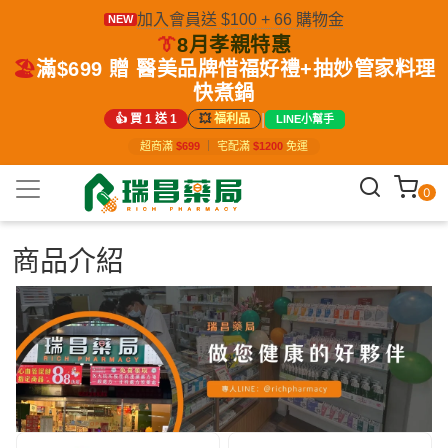
加入會員送 $100 + 66 購物金
NEW
👔
8月孝親特惠
🏖️
滿$699 贈 醫美品牌惜福好禮+抽妙管家料理
快煮鍋
|
👍 買 1 送 1
💥
福利品
LINE小幫手
超商滿
$699
｜
宅配滿
$1200
免運
0
商品介紹