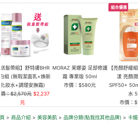
MORAZ 茉娜姿 足部修護
【亮顏舒緩組】AVENE 雅
新包裝【
新
霜 專業版 50ml
漾 亮顏潤色防曬乳
特膚AD
市價：$580元
SPF50+ 50ml / 舒護活泉
水 50ml
市價：
市價：$1,088元
頁
>
商品介紹
>
美容美肌
>
品牌分類(點我找其他品牌)
>
卡媚