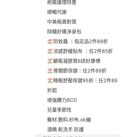
疤痕護理特惠
順暢代謝
中美極澱對策
除穢好運淨身包
🏖️防蚊蟲 ︱指定品2件89折
🏖️涼感舒緩貼布 ︱任2件85折
🏖️顧衛凝膠買6送好康禮
🏖️骨關節保健︱任2件89折
🏖️睡眠舒壓保健95折︱任2件89
折起
增強體力BCD
兒童季節性
醫材.敷料.紗布.ok繃
酒精.乾洗手.防護