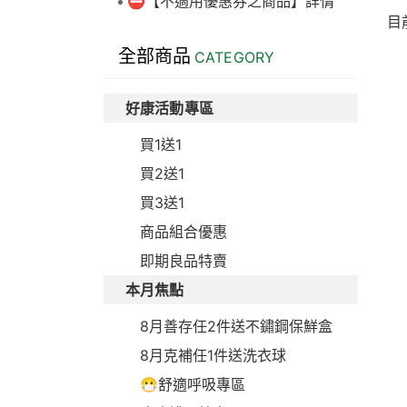
⛔【不適用優惠券之商品】詳情
目
全部商品
CATEGORY
好康活動專區
買1送1
買2送1
買3送1
商品組合優惠
即期良品特賣
本月焦點
8月善存任2件送不鏽鋼保鮮盒
8月克補任1件送洗衣球
😷舒適呼吸專區