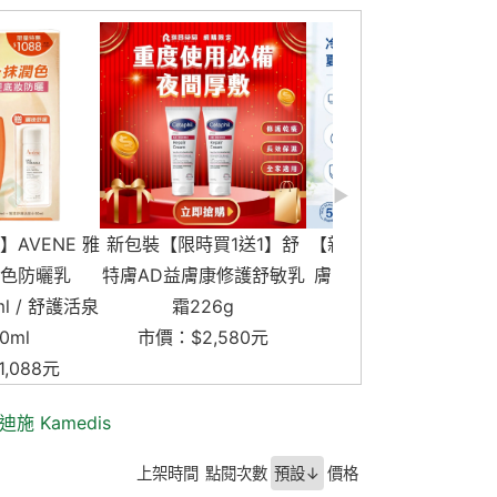
【新包裝】Cetaphil 舒特
即期良品【3入組
限時買1送1】舒
膚 AD益膚康修護舒敏乳
MORAZ 茉娜姿 足
益膚康修護舒敏乳
霜 226g
霜 專業版 50m
霜226g
市價：$1,290元
市價：$1,740元
$9
$2,580元
迪施 Kamedis
上架時間
點閱次數
預設↓
價格