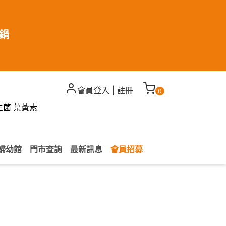
煮鍋
會員登入
|
註冊
0
生菌
葉黃素
婦幼館
門市查詢
最新訊息
會員招募