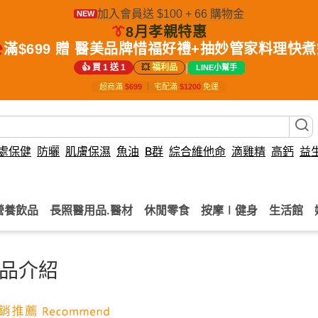
加入會員送 $100 + 66 購物金
NEW
👔
8月孝親特惠
️
滿$699 贈 醫美品牌惜福好禮+抽妙管家料理快
|
👍 買 1 送 1
💥
福利品
LINE小幫手
超商滿
$699
｜
宅配滿
$1200
免運
處保健
防曬
肌膚保濕
魚油
B群
綜合維他命
滴雞精
高鈣
益
營養飲品
長照醫用品.醫材
休閒零食
按摩∣健身
生活館
品介紹