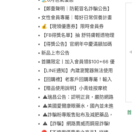
【鄭重聲明｜防範冒名詐騙公告】
女性會員專屬｜莓好日常保養計畫
💰【現領優惠券】限時會員券
【FB得獎名單】抽 舒特膚輕透物理
低敏防曬霜乙名(8/4報到截止)
【得獎公告】官網年中慶滿額加碼
抽FIKA蒸煮料理組2名(7/31截止)
新品上市公告
首購限定丨加入會員領$100+66 優
【送髮帶組】舒特膚BHR
惠！
【LINE通知】內建瀏覽器無法使用
淨白組 (無瑕潔面乳+煥
下拉選單
【回購禮】老客戶回購專屬！輸入
化妝水+調理安撫霜)
折扣碼現折$100
【贈品使用說明】小青娃按摩梳
市價：$2,570元
$2,237
⚠️瑞昌公告：認明正貨，嚴防網路
元
詐騙
⚠️美國愛爾康眼藥水，國內並未進
首
口販售
⚠️詐騙粉專販售貼布及減肥藥品，
請勿上當，請查明來源! 非瑞昌藥局
⚠️【詐騙】網路賣威而鋼是詐騙!
販售!