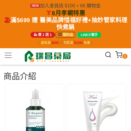
加入會員送 $100 + 66 購物金
NEW
👔
8月孝親特惠
🏖️
滿$699 贈 醫美品牌惜福好禮+抽妙管家料理
快煮鍋
|
👍 買 1 送 1
💥
福利品
LINE小幫手
超商滿
$699
｜
宅配滿
$1200
免運
0
商品介紹