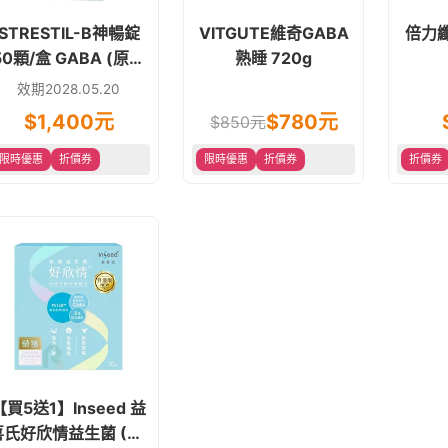
STRESTIL-B神暢錠
VITGUTE維奇GABA
倍力
50顆/盒 GABA (原名
熟睡 720g
為: 樂神清 )
效期2028.05.20
$
1,400
元
$
780
元
$
850
元
限時優惠
折價券
限時優惠
折價券
折價券
【買5送1】Inseed 益
喜氏好欣情益生菌 (30