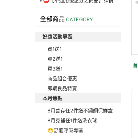
⛔【不適用優惠券之商品】詳情
【大包裝】丹麥製造
全部商品
CATEGORY
Muco-relax LGG+BB12
妙可適膠囊90顆 益生菌
好康活動專區
市價：$6,750元
$5,200
買1送1
元
買2送1
首
買3送1
商品組合優惠
即期良品特賣
本月焦點
8月善存任2件送不鏽鋼保鮮盒
8月克補任1件送洗衣球
😷舒適呼吸專區