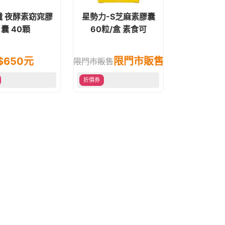
纖 夜酵素窈窕膠
星勢力-S芝麻素膠囊
囊 40顆
60粒/盒 素食可
$
650
元
限門市販售
限門市販售
折價券