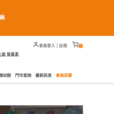
煮鍋
會員登入
|
註冊
0
生菌
葉黃素
婦幼館
門市查詢
最新訊息
會員招募