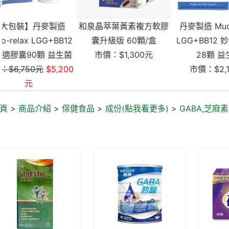
和泉晶萃葉黃素複方軟膠
丹麥製造 Muco-relax
【2入組
囊升級版 60顆/盒
LGG+BB12 妙可適膠囊
他命D 陽光
市價：$1,300元
28顆 益生菌
市價：$2,100元
市價：$2
頁
>
商品介紹
>
保健食品
>
成份(點我看更多)
>
GABA,芝麻素