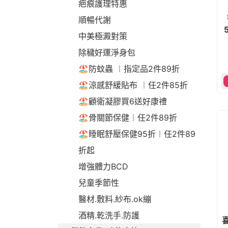
疤痕護理特惠
順暢代謝
中美極澱對策
除穢好運淨身包
🏖️防蚊蟲 ︱指定品2件89折
🏖️涼感舒緩貼布 ︱任2件85折
🏖️顧衛凝膠買6送好康禮
🏖️骨關節保健︱任2件89折
🏖️睡眠舒壓保健95折︱任2件89
折起
增強體力BCD
兒童季節性
醫材.敷料.紗布.ok繃
酒精.乾洗手.防護