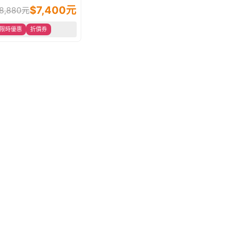
包/盒)｜PS128快樂益
$
7,400
元
8,880
元
生菌+GABA 幫助入睡
限時優惠
考前舒壓首選
折價券