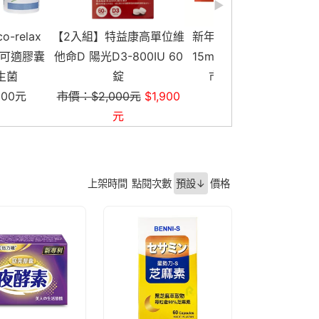
】特益康高單位維
新年送禮 樂活四季補精
VIT-GUTE 維奇 新
D3-800IU 60
15ml x 60瓶/盒 素食可
Glucan益生菌 優
錠
市價：$3,200元
30包/盒 奶素食
,000元
$1,900
市價：$1,290
元
上架時間
點閱次數
預設↓
價格