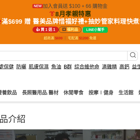
加入會員送 $100 + 66 購物金
NEW
👔
8月孝親特惠
️
滿$699 贈 醫美品牌惜福好禮+抽妙管家料理快
|
👍 買 1 送 1
💥
福利品
LINE小幫手
超商滿
$699
｜
宅配滿
$1200
免運
處保健
防曬
肌膚保濕
魚油
B群
綜合維他命
滴雞精
高鈣
益
營養飲品
長照醫用品.醫材
休閒零食
按摩∣健身
生活館
品介紹