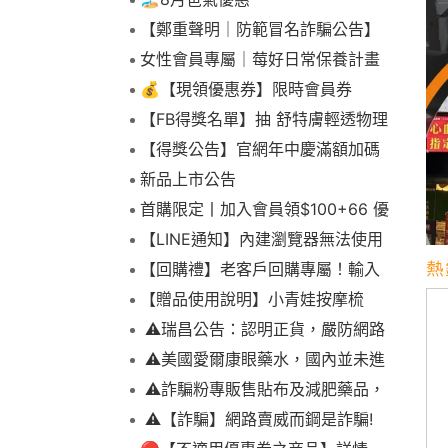
【鄭重聲明｜防範冒名詐騙公告】
女性會員專屬｜莓好日常保養計畫
💰【現領優惠券】限時會員券
【FB得獎名單】抽 舒特膚輕透物理
低敏防曬霜乙名(8/4報到截止)
【得獎公告】官網年中慶滿額加碼
抽FIKA蒸煮料理組2名(7/31截止)
新品上市公告
首購限定丨加入會員領$100+66 優
惠！
【LINE通知】內建瀏覽器無法使用
下拉選單
【回購禮】老客戶回購專屬！輸入
折扣碼現折$100
【贈品使用說明】小青娃按摩梳
⚠️瑞昌公告：認明正貨，嚴防網路
詐騙
⚠️美國愛爾康眼藥水，國內並未進
口販售
⚠️詐騙粉專販售貼布及減肥藥品，
請勿上當，請查明來源! 非瑞昌藥局
⚠️【詐騙】網路賣威而鋼是詐騙!
販售!