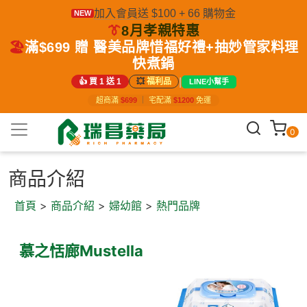
加入會員送 $100 + 66 購物金
NEW
👔
8月孝親特惠
🏖️
滿$699 贈 醫美品牌惜福好禮+抽妙管家料理
快煮鍋
|
👍 買 1 送 1
💥
福利品
LINE小幫手
超商滿
$699
｜
宅配滿
$1200
免運
0
商品介紹
首頁
>
商品介紹
>
婦幼館
>
熱門品牌
慕之恬廊Mustella