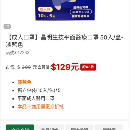
1
/
1
【成人口罩】昌明生技平面醫療口罩 50入/盒-
淡藍色
品號:017233
$
129
元
$
300
元
會員價:
市價:
約43折
淡藍色
獨立包裝(10入/包)*5
平面成人醫用口罩
本品不適用優惠券折抵