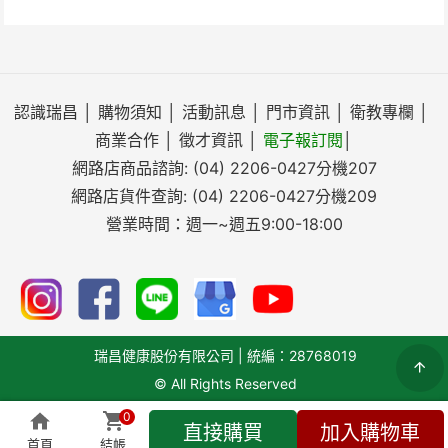
認識瑞昌
│
購物須知
│
活動訊息
│
門市資訊
│
衛教專欄
│
商業合作
│
徵才資訊
│
電子報訂閱
│
網路店商品諮詢:
(04) 2206-0427
分機207
網路店貨件查詢:
(04) 2206-0427
分機209
營業時間：週一~週五9:00-18:00
瑞昌健康股份有限公司 | 統編：28768019
© All Rights Reserved
0
直接購買
加入購物車
搜尋
首頁
結帳
全部商品
即時客服
會員專區
結帳(
0
)