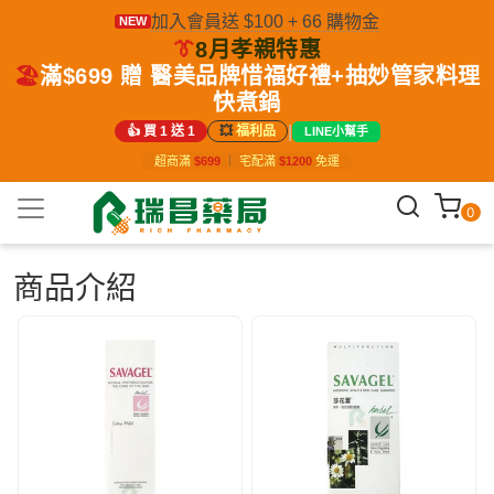
加入會員送 $100 + 66 購物金
NEW
👔
8月孝親特惠
🏖️
滿$699 贈 醫美品牌惜福好禮+抽妙管家料理
快煮鍋
|
👍 買 1 送 1
💥
福利品
LINE小幫手
超商滿
$699
｜
宅配滿
$1200
免運
0
商品介紹