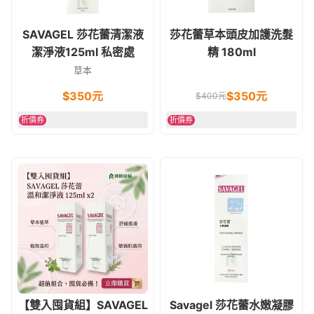
SAVAGEL 莎花蕾清潔液
莎花蕾草本頭皮加護洗髮
潔淨液125ml 私密處
精 180ml
草本
$
350
元
$
350
元
$
400
元
折價券
折價券
【雙入囤貨組】SAVAGEL
Savagel 莎花蕾水嫩凝膠