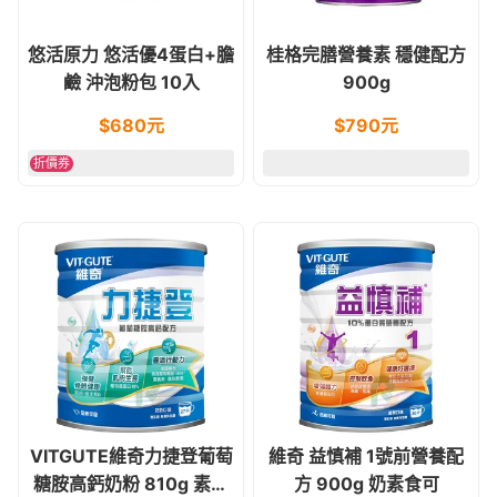
悠活原力 悠活優4蛋白+膽
桂格完膳營養素 穩健配方
鹼 沖泡粉包 10入
900g
$
680
元
$
790
元
折價券
VITGUTE維奇力捷登葡萄
維奇 益慎補 1號前營養配
糖胺高鈣奶粉 810g 素食
方 900g 奶素食可