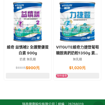
維奇 益慎補2 全護雙優蛋
VITGUTE維奇力捷登葡萄
白素 900g
糖胺高鈣奶粉1350g 素食
可
奶素 無乳糖
無乳糖
$
900
元
$
1,020
元
$
930
元
限時優惠
瑞昌健康股份有限公司 | 統編：28768019