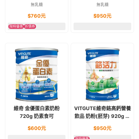
可
無乳糖
無乳糖
$
760
元
$
950
元
限時優惠
折價券
維奇 金優蛋白素奶粉
VITGUTE維奇鉻高鈣營養
720g 奶素食可
飲品 奶粉(胚芽) 920g 素
食可 無乳糖 (糖友適用)
$
600
元
$
950
元
限時優惠