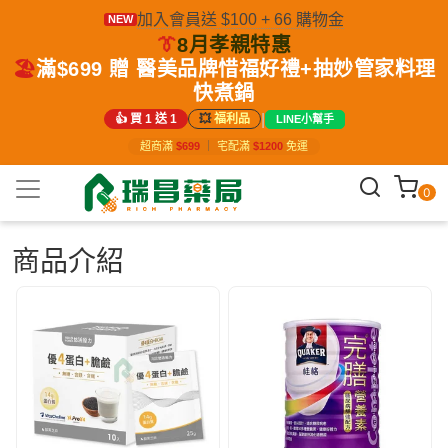
加入會員送 $100 + 66 購物金
NEW
👔
8月孝親特惠
🏖️
滿$699 贈 醫美品牌惜福好禮+抽妙管家料理
快煮鍋
|
👍 買 1 送 1
💥
福利品
LINE小幫手
超商滿
$699
｜
宅配滿
$1200
免運
0
商品介紹