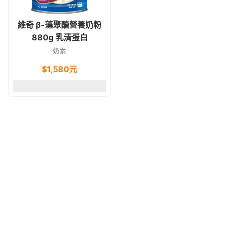
維奇 β-藻聚醣營養奶粉
880g 乳清蛋白
奶素
$
1,580
元