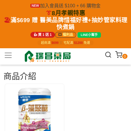
加入會員送 $100 + 66 購物金
NEW
👔
8月孝親特惠
🏖️
滿$699 贈 醫美品牌惜福好禮+抽妙管家料理
快煮鍋
|
👍 買 1 送 1
💥
福利品
LINE小幫手
超商滿
$699
｜
宅配滿
$1200
免運
0
商品介紹