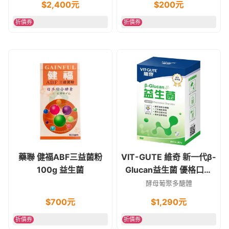
$
2,400
元
$
200
元
折價券
折價券
藥聯 健福ABF三益菌粉
VIT-GUTE 維奇 新一代β-
100g 益生菌
Glucan益生菌 優格口味
30包/盒 奶素食可
酵母葡聚多醣體
$
700
元
$
1,290
元
折價券
折價券