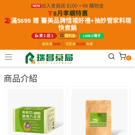
加入會員送 $100 + 66 購物金
NEW
👔
8月孝親特惠
🏖️
滿$699 贈 醫美品牌惜福好禮+抽妙管家料理
快煮鍋
|
👍 買 1 送 1
💥
福利品
LINE小幫手
超商滿
$699
｜
宅配滿
$1200
免運
0
商品介紹