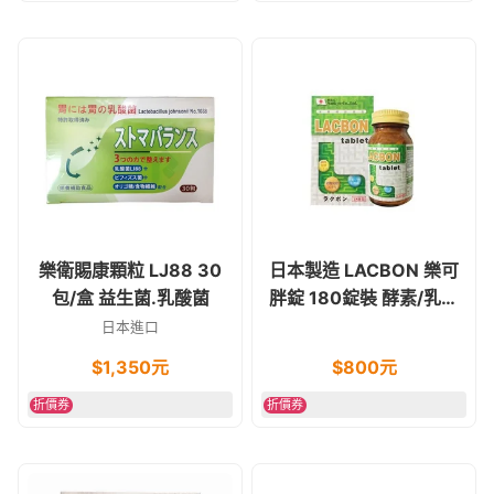
樂衛賜康顆粒 LJ88 30
日本製造 LACBON 樂可
包/盒 益生菌.乳酸菌
胖錠 180錠裝 酵素/乳酸
菌 素食
日本進口
$
1,350
元
$
800
元
折價券
折價券