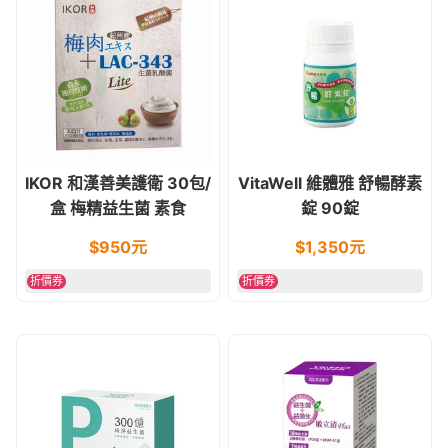
IKOR 和漢善美護衛 30包/
VitaWell 維體雅 舒暢酵素
盒 梅精益生菌 素食
錠 90錠
$
950
元
$
1,350
元
折價券
折價券