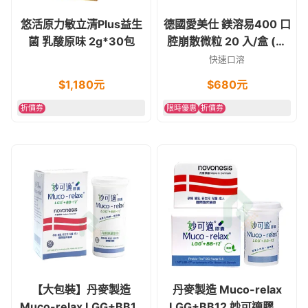
悠活原力敏立清Plus益生
德國愛美仕 鎂溶易400 口
菌 乳酸原味 2g*30包
腔崩散微粒 20 入/盒 (素
食可)
快速口溶
$
1,180
元
$
680
元
折價券
限時優惠
折價券
【大包裝】丹麥製造
丹麥製造 Muco-relax
Muco-relax LGG+BB12
LGG+BB12 妙可適膠囊