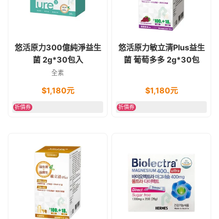
悠活原力300億純淨益生
悠活原力敏立清Plus益生
菌 2g*30包入
菌 葡萄多多 2g*30包
全素
$
1,180
元
$
1,180
元
折價券
折價券