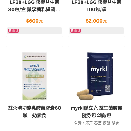
LP28+LGG 快樂益生菌
LP28+LGG 快樂益生菌
30包/盒 鼠李糖乳桿菌 舒
100包/袋
敏配方
$
600
元
$
2,000
元
折價券
折價券
益朵清功能乳酸菌膠囊60
myrkl醚立克 益生菌膠囊
顆 奶素食
隨身包 2顆/包
全素，尾牙 春酒 應酬 聚會