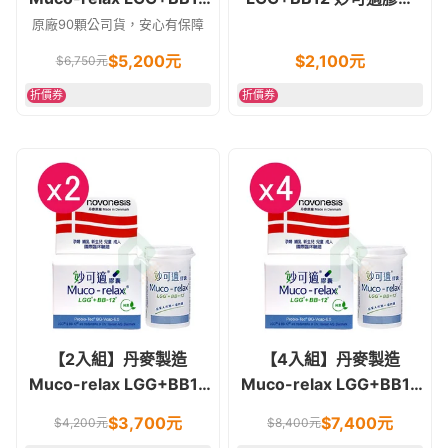
妙可適膠囊90顆 益生菌
28顆 益生菌
原廠90顆公司貨，安心有保障
$
5,200
元
$
2,100
元
$
6,750
元
折價券
折價券
【2入組】丹麥製造
【4入組】丹麥製造
Muco-relax LGG+BB12
Muco-relax LGG+BB12
妙可適膠囊 28顆 益生菌
妙可適膠囊 28顆 益生菌
$
3,700
元
$
7,400
元
$
4,200
元
$
8,400
元