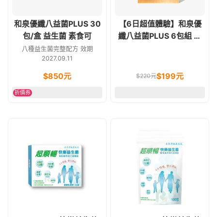
和泉優纖八益菌PLUS 30
【6日超值體驗】和泉優
包/盒 益生菌 素食可
纖八益菌PLUS 6包組 蛋
奶素食可
八種益生菌完整配方 效期
2027.09.11
$
850
元
$
199
元
$
220
元
折價券