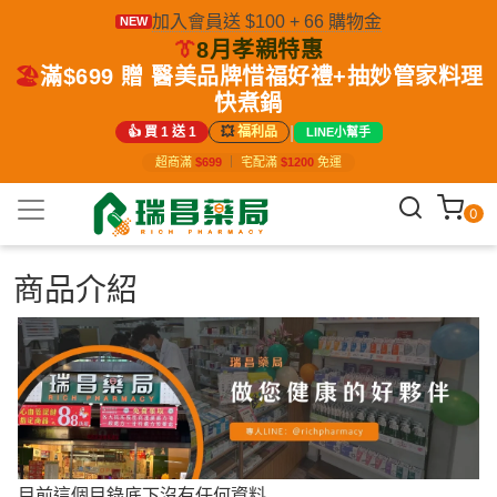
加入會員送 $100 + 66 購物金
NEW
👔
8月孝親特惠
🏖️
滿$699 贈 醫美品牌惜福好禮+抽妙管家料理
快煮鍋
|
👍 買 1 送 1
💥
福利品
LINE小幫手
超商滿
$699
｜
宅配滿
$1200
免運
0
商品介紹
目前這個目錄底下沒有任何資料