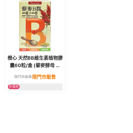
橙心 天然BB維生素植物膠
囊60粒/盒 (藜麥酵母 維
他命B群) 素食可
限門市販售
限門市販售
折價券