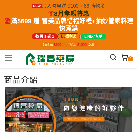
加入會員送 $100 + 66 購物金
NEW
👔
8月孝親特惠
🏖️
滿$699 贈 醫美品牌惜福好禮+抽妙管家料理
快煮鍋
|
👍 買 1 送 1
💥
福利品
LINE小幫手
超商滿
$699
｜
宅配滿
$1200
免運
0
商品介紹