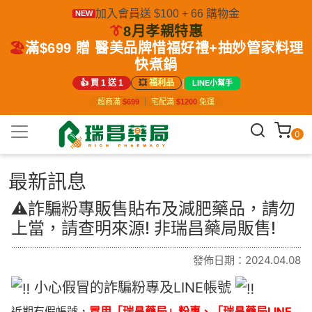
加入會員送 $100 + 66 購物金
NEW
👔
8月孝親特惠
🏖️
滿$699 贈 醫美品牌惜福好禮+抽妙管家料理
快煮鍋
|
👍 買 1 送 1
💥
福利品
LINE小幫手
超商滿
$699
｜
宅配滿
$1200
免運
0
最新訊息
⚠️詐騙粉專販售貼布及減肥藥品，請勿
上當，請查明來源! 非瑞昌藥局販售!
發佈日期：2024.04.08
小心假冒的詐騙粉專及LINE帳號
近期有假帳號，
冒用「瑞昌藥局」粉專、「瑞昌藥局LINE