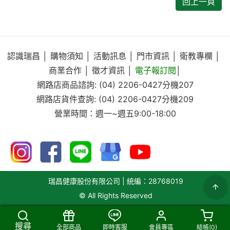
回上一頁
認識瑞昌
│
購物須知
│
活動訊息
│
門市資訊
│
衛教專欄
│
商業合作
│
徵才資訊
│
電子報訂閱
│
網路店商品諮詢:
(04) 2206-0427
分機207
網路店貨件查詢:
(04) 2206-0427
分機209
營業時間：週一~週五9:00-18:00
瑞昌健康股份有限公司 | 統編：28768019
© All Rights Reserved
搜尋
全部商品
即時客服
會員專區
結帳(
0
)