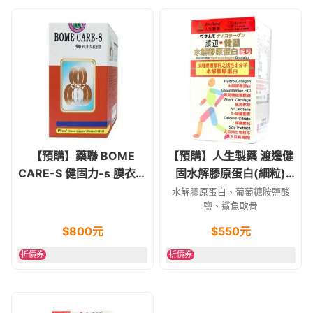
【預購】藥聯 BOME
【預購】人生製藥 渡邊健
CARE-S 健固力-s 膜衣錠
固水解膠原蛋白(細粒)
90錠
100g
水解膠原蛋白、葡萄糖胺鹽酸
鹽、鯊魚軟骨
$
800
元
$
550
元
折價券
折價券