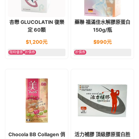
杏懋 GLUCOLATIN 復樂
藥聯 福滿佳水解膠原蛋白
定 60顆
150g/瓶
$
1,200
元
$
990
元
限時優惠
折價券
折價券
Chocola BB Collagen 俏
活力補膠 頂級膠原蛋白胜