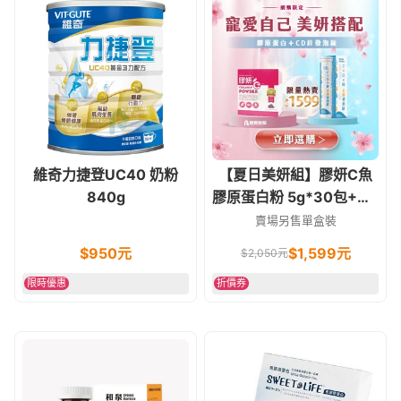
維奇力捷登UC40 奶粉
【夏日美妍組】膠妍C魚
840g
膠原蛋白粉 5g*30包+CD
鋅全護發泡錠丨3000mg
賣場另售單盒裝
小分子胜肽 養顏美容必備
$
950
元
$
1,599
元
$
2,050
元
限時優惠
折價券