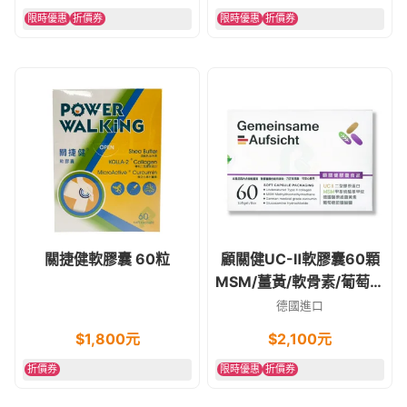
限時優惠
折價券
限時優惠
折價券
關捷健軟膠囊 60粒
顧關健UC-Ⅱ軟膠囊60顆
MSM/薑黃/軟骨素/葡萄糖
胺/膠原蛋白
德國進口
$
1,800
元
$
2,100
元
折價券
限時優惠
折價券