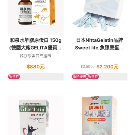
和泉水解膠原蛋白 150g
日本NittaGelatin品牌
(德國大廠GELITA優質原
Sweet life 魚膠原蛋白
料)
60包/盒
豬膠原蛋白無腥味
$
880
元
$2,200元
$2,500元
折價券
限時優惠
折價券