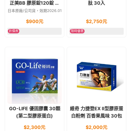
正美BB 膠原錠120錠 膠
肽 30入
原蛋白
日本原廠/公司貨，效期2026.01
$
900
元
$
2,750
元
折價券
限時優惠
GO-LIFE 優固膠囊 30顆
維奇 力捷登EX Ⅱ型膠原蛋
(第二型膠原蛋白)
白粉劑 百香果風味 30包
$
2,300
元
$
2,000
元