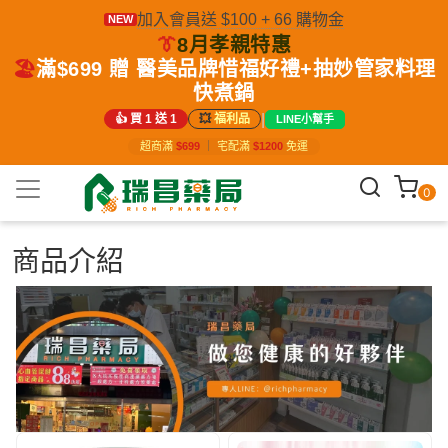
加入會員送 $100 + 66 購物金
NEW
👔
8月孝親特惠
🏖️
滿$699 贈 醫美品牌惜福好禮+抽妙管家料理
快煮鍋
|
👍 買 1 送 1
💥
福利品
LINE小幫手
超商滿
$699
｜
宅配滿
$1200
免運
0
商品介紹