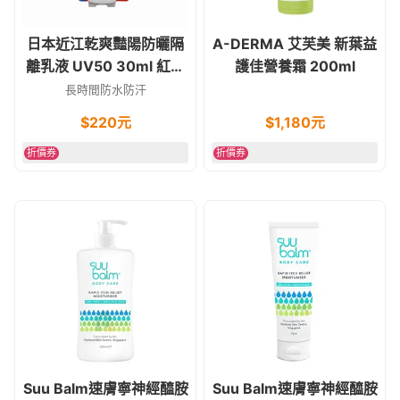
日本近江乾爽豔陽防曬隔
A-DERMA 艾芙美 新葉益
離乳液 UV50 30ml 紅蓋
護佳營養霜 200ml
SPF50 PA+++
長時間防水防汗
$
220
元
$
1,180
元
折價券
折價券
Suu Balm速膚寧神經醯胺
Suu Balm速膚寧神經醯胺