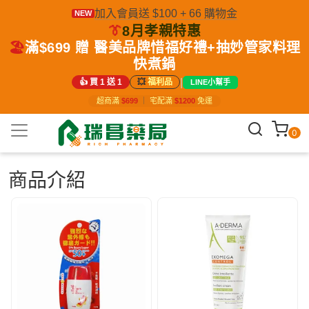
加入會員送 $100 + 66 購物金
NEW
👔
8月孝親特惠
🏖️
滿$699 贈 醫美品牌惜福好禮+抽妙管家料理
快煮鍋
|
👍 買 1 送 1
💥
福利品
LINE小幫手
超商滿
$699
｜
宅配滿
$1200
免運
0
商品介紹