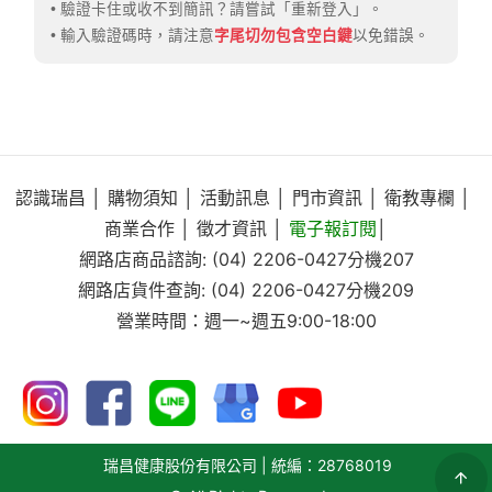
• 驗證卡住或收不到簡訊？請嘗試「重新登入」。
• 輸入驗證碼時，請注意
字尾切勿包含空白鍵
以免錯誤。
認識瑞昌
│
購物須知
│
活動訊息
│
門市資訊
│
衛教專欄
│
商業合作
│
徵才資訊
│
電子報訂閱
│
網路店商品諮詢:
(04) 2206-0427
分機207
網路店貨件查詢:
(04) 2206-0427
分機209
營業時間：週一~週五9:00-18:00
瑞昌健康股份有限公司 | 統編：28768019