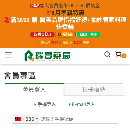
加入會員送 $100 + 66 購物金
NEW
👔
8月孝親特惠
🏖️
滿$699 贈 醫美品牌惜福好禮+抽妙管家料理
快煮鍋
|
👍 買 1 送 1
💥
福利品
LINE小幫手
超商滿
$699
｜
宅配滿
$1200
免運
0
會員專區
會員登入
註冊帳號
手機登入
E-mail登入
+886