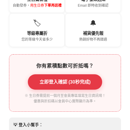
自動發券，
用生日券
下單再送禮
Email 即時收到確認
🏷️
🔔
等級專屬折
補貨優先報
您的等級今天省多少
熱銷好物不再錯過
你有累積點數可折抵嗎？
立即登入確認 (30秒完成)
※ 生日券需提前一個月至會員專區填寫生日資訊唷！
優惠與折扣碼以會員中心實際顯示為準。
💡 登入小幫手：