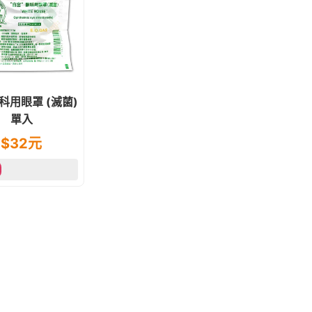
科用眼罩 (滅菌)
單入
$
32
元