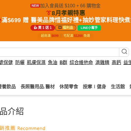
加入會員送 $100 + 66 購物金
NEW
👔
8月孝親特惠
️
滿$699 贈 醫美品牌惜福好禮+抽妙管家料理快
|
👍 買 1 送 1
💥
福利品
LINE小幫手
超商滿
$699
｜
宅配滿
$1200
免運
處保健
防曬
肌膚保濕
魚油
B群
綜合維他命
滴雞精
高鈣
益
營養飲品
長照醫用品.醫材
休閒零食
按摩∣健身
生活館
品介紹