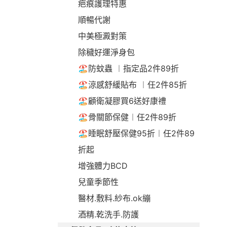
疤痕護理特惠
順暢代謝
中美極澱對策
除穢好運淨身包
🏖️防蚊蟲 ︱指定品2件89折
🏖️涼感舒緩貼布 ︱任2件85折
🏖️顧衛凝膠買6送好康禮
🏖️骨關節保健︱任2件89折
🏖️睡眠舒壓保健95折︱任2件89
折起
增強體力BCD
兒童季節性
醫材.敷料.紗布.ok繃
酒精.乾洗手.防護