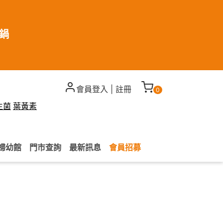
煮鍋
會員登入
|
註冊
0
生菌
葉黃素
婦幼館
門市查詢
最新訊息
會員招募