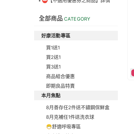
⛔【不適用優惠券之商品】詳情
全部商品
CATEGORY
好康活動專區
買1送1
買2送1
買3送1
商品組合優惠
即期良品特賣
本月焦點
8月善存任2件送不鏽鋼保鮮盒
8月克補任1件送洗衣球
😷舒適呼吸專區