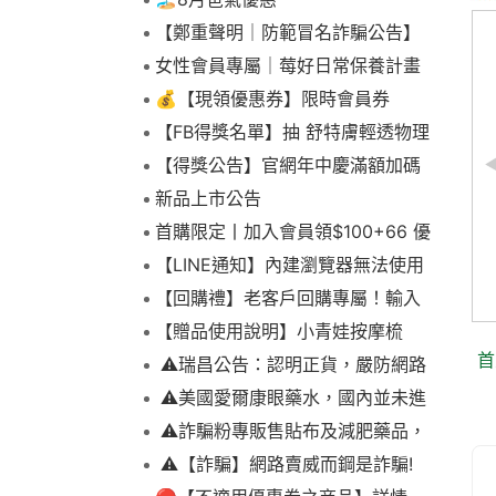
【鄭重聲明｜防範冒名詐騙公告】
女性會員專屬｜莓好日常保養計畫
💰【現領優惠券】限時會員券
【FB得獎名單】抽 舒特膚輕透物理
低敏防曬霜乙名(8/4報到截止)
【得獎公告】官網年中慶滿額加碼
抽FIKA蒸煮料理組2名(7/31截止)
新品上市公告
首購限定丨加入會員領$100+66 優
優若美痘痘貼 (未滅菌)薄
美納里尼 愛妥麗保
惠！
【LINE通知】內建瀏覽器無法使用
透型1.2cm 60個
100ml
下拉選單
【回購禮】老客戶回購專屬！輸入
市價：$229元
市價：$1,250元
$1
折扣碼現折$100
【贈品使用說明】小青娃按摩梳
首
⚠️瑞昌公告：認明正貨，嚴防網路
詐騙
⚠️美國愛爾康眼藥水，國內並未進
口販售
⚠️詐騙粉專販售貼布及減肥藥品，
請勿上當，請查明來源! 非瑞昌藥局
⚠️【詐騙】網路賣威而鋼是詐騙!
販售!