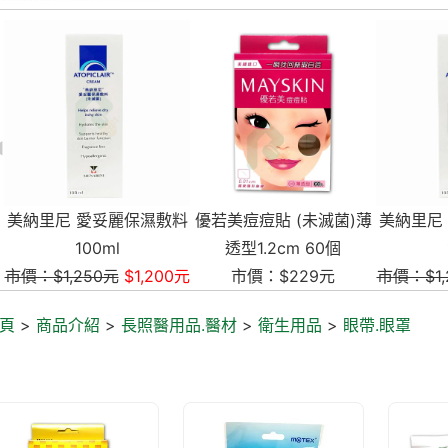
濕敷料
優若美痘痘貼 (未滅菌)薄
美納里尼 愛妥麗保濕敷料
透型1.2cm 60個
100ml
,200元
市價：$229元
市價：$1,250元
$1,200元
頁
>
商品介紹
>
長照醫用品.醫材
>
衛生用品
>
眼帶.眼罩