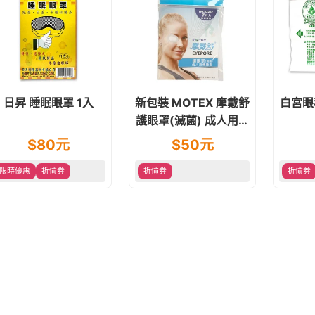
日昇 睡眠眼罩 1入
新包裝 MOTEX 摩戴舒
白宮眼
護眼罩(滅菌) 成人用棉
墊型 7片裝 單眼眼罩
$
80
元
$
50
元
限時優惠
折價券
折價券
折價券