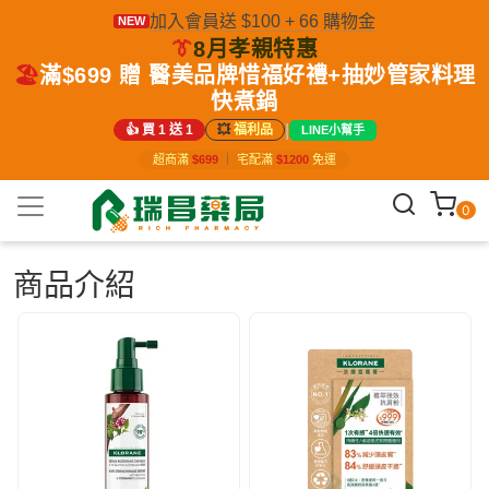
加入會員送 $100 + 66 購物金
NEW
👔
8月孝親特惠
🏖️
滿$699 贈 醫美品牌惜福好禮+抽妙管家料理
快煮鍋
|
👍 買 1 送 1
💥
福利品
LINE小幫手
超商滿
$699
｜
宅配滿
$1200
免運
0
商品介紹