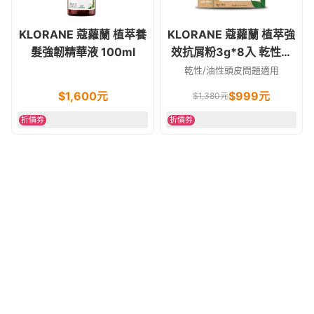
KLORANE 蔻蘿蘭 植萃養
KLORANE 蔻蘿蘭 植萃強
髮強韌精華液 100ml
效抗屑粉3g*8入 乾性頭
皮屑 油頭
乾性/油性頭皮問題適用
$
1,600
元
$
999
元
$
1,380
元
折價券
折價券