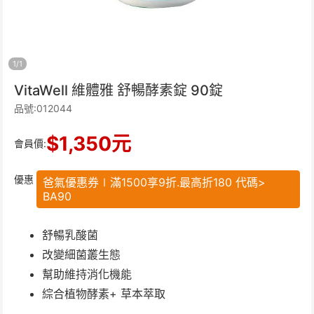
1
/
1
VitaWell 維體雅 舒暢酵素錠 90錠
品號:012044
$
1,350
元
會員價:
優惠
爸氣優惠券∣滿1500享9折.最高折180 代碼>
BA90
舒暢乳酸菌
改變細菌叢生態
幫助維持消化機能
綜合植物酵素+ 草本萃取