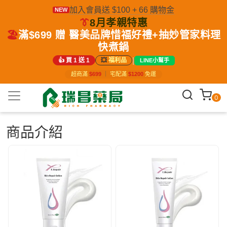
加入會員送 $100 + 66 購物金
NEW
👔
8月孝親特惠
🏖️
滿$699 贈 醫美品牌惜福好禮+抽妙管家料理
快煮鍋
|
👍 買 1 送 1
💥
福利品
LINE小幫手
超商滿
$699
｜
宅配滿
$1200
免運
0
商品介紹