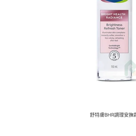
舒特膚BHR調理安撫