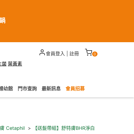
煮鍋
會員登入
|
註冊
0
生菌
葉黃素
婦幼館
門市查詢
最新訊息
會員招募
 Cetaphil
>
【送髮帶組】舒特膚BHR淨白