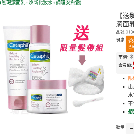
 (無瑕潔面乳+煥新化妝水+調理安撫霜)
【送髮
潔面
品號:018
優惠
爸
B
$
市價:
會員價:
限
出
水
不
想
數量