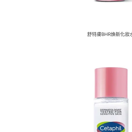
舒特膚BHR煥新化妝