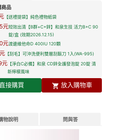
購商品
元
【送禮提袋】純色禮物紙袋
5
元
短效出清【B群+C+鋅】和泉生技 活力B+C 90
錠/盒 (效期2026.12.15)
0
元
渡邊維他命D 400IU 120顆
元
【刮毛】可沖洗便利雙層刮鬍刀 1入(WA-995)
9
元
【淨白C必備】和泉 CD鋅全護發泡錠 20錠 清
新檸檬風味
直接購買
放入購物車
購物說明
問與答