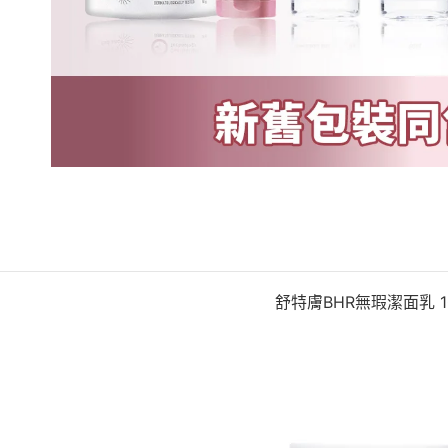
舒特膚BHR無瑕潔面乳 1