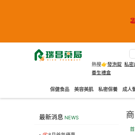
🏖
熱搜👉
發泡錠
私密
養生禮盒
保健食品
美容美肌
私密保養
成人
商
最新消息
NEWS
首
🏖️8月爸氣優惠