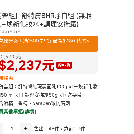
帶組】舒特膚BHR淨白組 (無瑕
乳+煥新化妝水+調理安撫霜)
049+50+51
氣優惠券∣滿1500享9折.最高折180 代碼>
A90
2,570
元
$
2,237
元
約87折
時特惠
貨套組：舒特膚無瑕潔面乳100g x1＋煥新化妝
150 ml x1＋調理安撫霜50g x1+送髮帶
含酒精、香精、paraben類防腐劑
買其他單瓶(詳情)
售出：
48
件 / 剩餘：
1
件