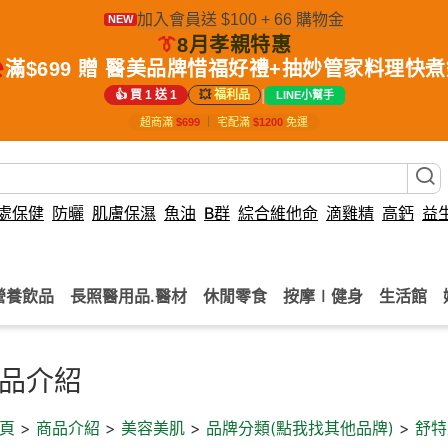
加入會員送 $100 + 66 購物金
NEW
👔
8月孝親特惠
️
滿$699 贈 醫美品牌惜福好禮+抽妙管家料理快
|
👍 買 1 送 1
💥
福利品
LINE小幫手
超商滿
$699
｜
宅配滿
$1200
免運
處保健
防曬
肌膚保濕
魚油
B群
綜合維他命
滴雞精
高鈣
益
營養飲品
長照醫用品.醫材
休閒零食
按摩∣健身
生活館
品介紹
頁
>
商品介紹
>
美容美肌
>
品牌分類(點我找其他品牌)
>
舒特膚