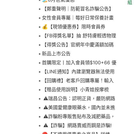
組
【鄭重聲明｜防範冒名詐騙公告】
女性會員專屬｜莓好日常保養計畫
💰【現領優惠券】限時會員券
【FB得獎名單】抽 舒特膚輕透物理
低敏防曬霜乙名(8/4報到截止)
【得獎公告】官網年中慶滿額加碼
抽FIKA蒸煮料理組2名(7/31截止)
新品上市公告
首購限定丨加入會員領$100+66 優
惠！
【LINE通知】內建瀏覽器無法使用
下拉選單
【回購禮】老客戶回購專屬！輸入
折扣碼現折$100
【贈品使用說明】小青娃按摩梳
⚠️瑞昌公告：認明正貨，嚴防網路
詐騙
⚠️美國愛爾康眼藥水，國內並未進
口販售
⚠️詐騙粉專販售貼布及減肥藥品，
請勿上當，請查明來源! 非瑞昌藥局
⚠️【詐騙】網路賣威而鋼是詐騙!
販售!