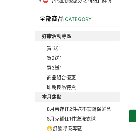
⛔【不適用優惠券之商品】詳情
全部商品
CATEGORY
好康活動專區
買1送1
買2送1
買3送1
商品組合優惠
即期良品特賣
本月焦點
8月善存任2件送不鏽鋼保鮮盒
8月克補任1件送洗衣球
😷舒適呼吸專區