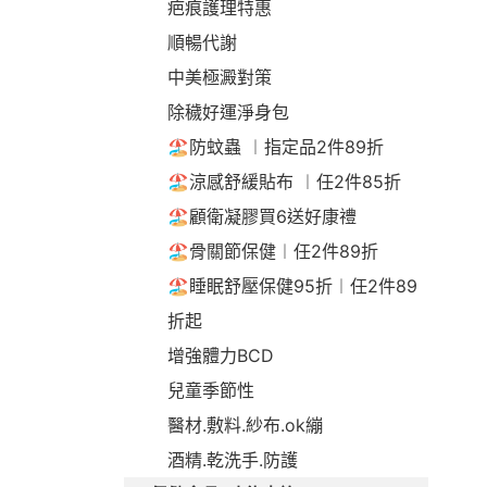
疤痕護理特惠
順暢代謝
中美極澱對策
除穢好運淨身包
🏖️防蚊蟲 ︱指定品2件89折
🏖️涼感舒緩貼布 ︱任2件85折
🏖️顧衛凝膠買6送好康禮
🏖️骨關節保健︱任2件89折
🏖️睡眠舒壓保健95折︱任2件89
折起
增強體力BCD
兒童季節性
醫材.敷料.紗布.ok繃
酒精.乾洗手.防護