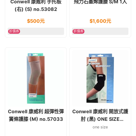
Conwell 康威利 手托板
飛力石墨烯護腰 S/M 1入
(右) (S) no.53082
$
500
元
$
1,600
元
折價券
折價券
Conwell 康威利 超彈性彈
Conwell 康威利 開放式護
簧條護膝 (M) no.57033
肘 (黑) ONE SIZE
no.53200
one size