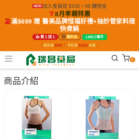
加入會員送 $100 + 66 購物金
NEW
👔
8月孝親特惠
🏖️
滿$699 贈 醫美品牌惜福好禮+抽妙管家料理
快煮鍋
|
👍 買 1 送 1
💥
福利品
LINE小幫手
超商滿
$699
｜
宅配滿
$1200
免運
0
商品介紹