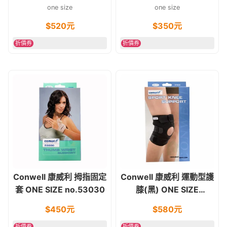
no.53070
one size
one size
$
520
元
$
350
元
折價券
折價券
Conwell 康威利 拇指固定
Conwell 康威利 運動型護
套 ONE SIZE no.53030
膝(黑) ONE SIZE
no.57200
$
450
元
$
580
元
折價券
折價券