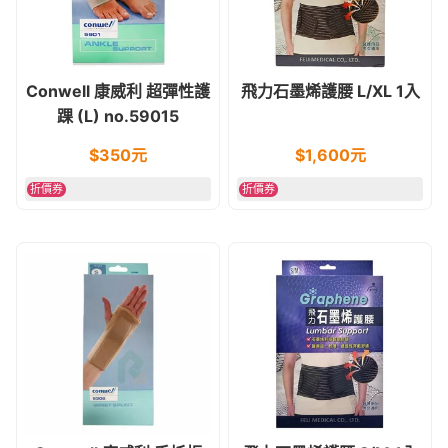
Conwell 康威利 超彈性護
飛力石墨烯護腰 L/XL 1入
踝 (L) no.59015
$
350
元
$
1,600
元
折價券
折價券