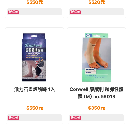
$
550
元
$
520
元
折價券
折價券
飛力石墨烯護踝 1入
Conwell 康威利 超彈性護
踝 (M) no.59013
$
550
元
$
350
元
折價券
折價券