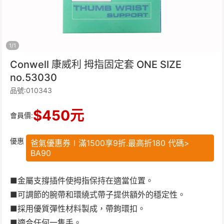
1
/
1
Conwell 康威利 拇指固定套 ONE SIZE
no.53030
品號:010343
$
450
元
會員價:
優惠
爸氣優惠券∣滿1500享9折.最高折180 代碼>
BA90
■金屬支撐插件使拇指保持在適當位置。
■可調節的腕帶和環繞式帶子提供額外的穩定性。
■採用優質彈性材料製成，帶鉤環扣。
■適合任何一隻手。