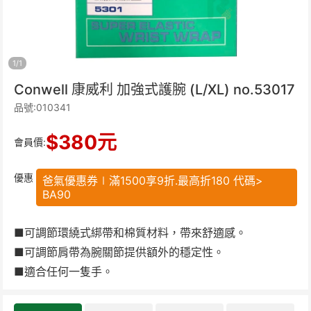
1
/
1
Conwell 康威利 加強式護腕 (L/XL) no.53017
品號:010341
$
380
元
會員價:
優惠
爸氣優惠券∣滿1500享9折.最高折180 代碼>
BA90
■可調節環繞式綁帶和棉質材料，帶來舒適感。
■可調節肩帶為腕關節提供額外的穩定性。
■適合任何一隻手。