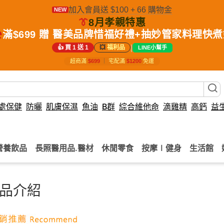
加入會員送 $100 + 66 購物金
NEW
👔
8月孝親特惠
️
滿$699 贈 醫美品牌惜福好禮+抽妙管家料理快
|
👍 買 1 送 1
💥
福利品
LINE小幫手
超商滿
$699
｜
宅配滿
$1200
免運
處保健
防曬
肌膚保濕
魚油
B群
綜合維他命
滴雞精
高鈣
益
營養飲品
長照醫用品.醫材
休閒零食
按摩∣健身
生活館
品介紹