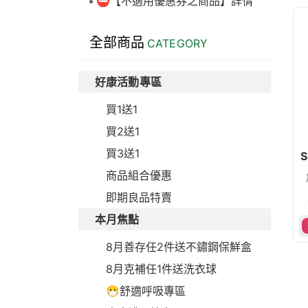
⛔【不適用優惠券之商品】詳情
全部商品
CATEGORY
好康活動專區
買1送1
買2送1
買3送1
S
商品組合優惠
即期良品特賣
本月焦點
8月善存任2件送不鏽鋼保鮮盒
8月克補任1件送洗衣球
😷舒適呼吸專區