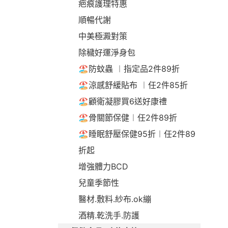
疤痕護理特惠
順暢代謝
中美極澱對策
除穢好運淨身包
🏖️防蚊蟲 ︱指定品2件89折
🏖️涼感舒緩貼布 ︱任2件85折
🏖️顧衛凝膠買6送好康禮
🏖️骨關節保健︱任2件89折
🏖️睡眠舒壓保健95折︱任2件89
折起
增強體力BCD
兒童季節性
醫材.敷料.紗布.ok繃
酒精.乾洗手.防護