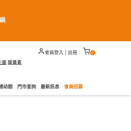
煮鍋
會員登入
|
註冊
0
生菌
葉黃素
婦幼館
門市查詢
最新訊息
會員招募