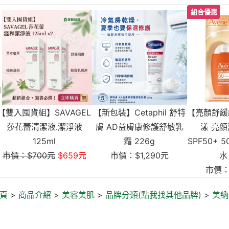
L
【新包裝】Cetaphil 舒特
【亮顏舒緩組】AVENE 雅
Cetaph
膚 AD益膚康修護舒敏乳
漾 亮顏潤色防曬乳
康修護滋
霜 226g
SPF50+ 50ml / 舒護活泉
市價：
市價：$1,290元
水 50ml
市價：$1,088元
頁
>
商品介紹
>
美容美肌
>
品牌分類(點我找其他品牌)
>
美納