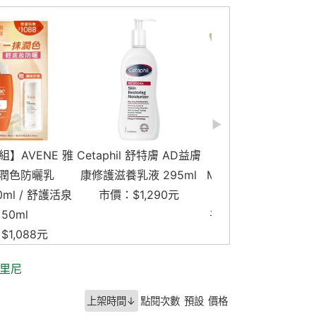
il 舒特膚 AD益膚
即期良品【3入組】
【三入囤貨組】SAVA
養乳液 295ml
MORAZ 茉娜姿 足部修護
莎花蕾清潔液.潔
$1,290元
霜 專業版 50ml
125ml
市價：$1,740元
$916元
市價：$1,050元
$9
里尼
上架時間↓
點閱次數
預設
價格