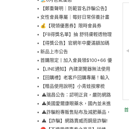
【鄭重聲明｜防範冒名詐騙公告】
女性會員專屬｜莓好日常保養計畫
💰【現領優惠券】限時會員券
【FB得獎名單】抽 舒特膚輕透物理
低敏防曬霜乙名(8/4報到截止)
【得獎公告】官網年中慶滿額加碼
抽FIKA蒸煮料理組2名(7/31截止)
新品上市公告
首購限定丨加入會員領$100+66 優
【雙入囤貨組】SAVAGE
惠！
【LINE通知】內建瀏覽器無法使用
莎花蕾清潔液.潔淨液
下拉選單
【回購禮】老客戶回購專屬！輸入
125ml
折扣碼現折$100
【贈品使用說明】小青娃按摩梳
市價：$700元
$659元
⚠️瑞昌公告：認明正貨，嚴防網路
詐騙
⚠️美國愛爾康眼藥水，國內並未進
首
口販售
⚠️詐騙粉專販售貼布及減肥藥品，
請勿上當，請查明來源! 非瑞昌藥局
⚠️【詐騙】網路賣威而鋼是詐騙!
販售!