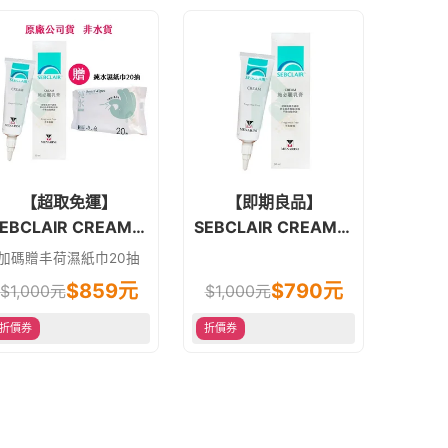
【超取免運】
【即期良品】
EBCLAIR CREAM施
SEBCLAIR CREAM施
必麗乳膏 潤膚膏 30ml
必麗乳膏 潤膚膏 30ml
加碼贈丰荷濕紙巾20抽
新生兒 原廠公司貨 非
新生兒 原廠公司貨 非
$
859
元
$
790
元
$
1,000
元
$
1,000
元
水貨
水貨
折價券
折價券