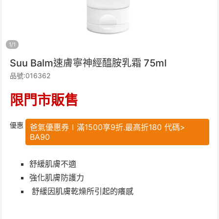
1
/
1
Suu Balm速膚寧神經醯胺乳霜 75ml
品號:016362
限門市販售
優惠
爸氣優惠券∣滿1500享9折.最高折180 代碼>
BA90
舒緩肌膚不適
強化肌膚防護力
舒緩因肌膚乾燥所引起的癢感