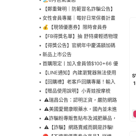
【鄭重聲明｜防範冒名詐騙公告】
女性會員專屬｜莓好日常保養計畫
💰【現領優惠券】限時會員券
【FB得獎名單】抽 舒特膚輕透物理
低敏防曬霜乙名(8/4報到截止)
【得獎公告】官網年中慶滿額加碼
抽FIKA蒸煮料理組2名(7/31截止)
新品上市公告
首購限定丨加入會員領$100+66 優
惠！
【LINE通知】內建瀏覽器無法使用
S
下拉選單
【回購禮】老客戶回購專屬！輸入
折扣碼現折$100
【贈品使用說明】小青娃按摩梳
⚠️瑞昌公告：認明正貨，嚴防網路
詐騙
⚠️美國愛爾康眼藥水，國內並未進
口販售
⚠️詐騙粉專販售貼布及減肥藥品，
請勿上當，請查明來源! 非瑞昌藥局
⚠️【詐騙】網路賣威而鋼是詐騙!
販售!