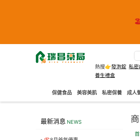
🏖
熱搜👉
發泡錠
私密
養生禮盒
保健食品
美容美肌
私密保養
成人
商
最新消息
NEWS
首
🏖️8月爸氣優惠