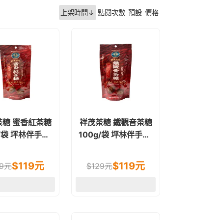
上架時間↓
點閱次數
預設
價格
茶糖 蜜香紅茶糖
祥茂茶糖 鐵觀音茶糖
林伴手禮.
100g/袋 坪林伴手禮.
過年送禮
過年送禮
$
119
元
$
119
元
9
元
$
129
元