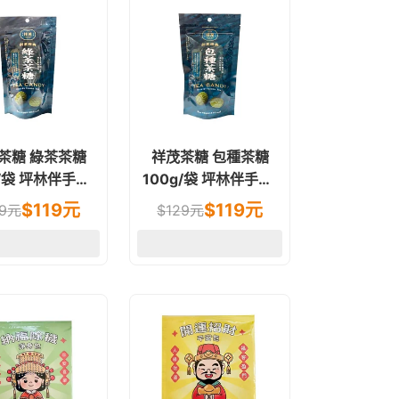
茶糖 綠茶茶糖
祥茂茶糖 包種茶糖
林伴手禮.
100g/袋 坪林伴手禮.
過年送禮
過年送禮
$
119
元
$
119
元
9
元
$
129
元