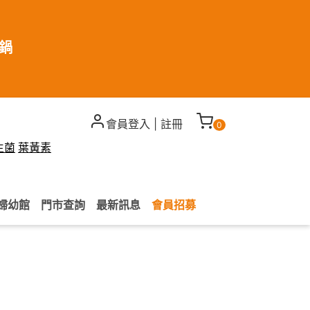
煮鍋
會員登入
|
註冊
0
生菌
葉黃素
婦幼館
門市查詢
最新訊息
會員招募