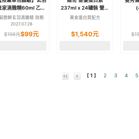
【限量單包體驗】玄羽
維奇 金優蛋白素
曼秀雷
皇家滴雞精60ml 乙包
237ml x 24罐裝 營養
(黑羽土雞滴雞精)
奶水 奶素食可
毅醇鮮玄羽滴雞精 效期
黃金蛋白質配方
2027.07.28
$
99
元
$
1,540
元
$
198
元
$
1
[ 1 ]
2
3
4
5