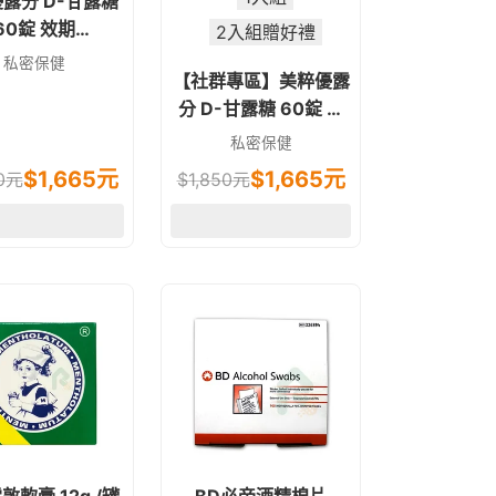
露分 D-甘露糖
60錠 效期
2入組贈好禮
029.04.29
私密保健
【社群專區】美粹優露
分 D-甘露糖 60錠 效
期2029.04.29
私密保健
$
1,665
元
$
1,665
元
0
元
$
1,850
元