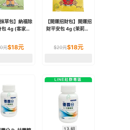
抹草包】納福除
【開運招財包】開運招
包 4g (客家抹
財平安包 4g (茉莉花.
草.香茅.芙蓉.桂
薄荷.香茅.艾葉.榕樹
枝)
葉.開運竹葉.桂枝)
$
18
元
$
18
元
0
元
$
20
元
1入組