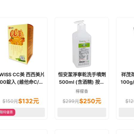
WISS CC美 西西美片
恒安潔淨寧乾洗手噴劑
祥茂
100錠入 (維他命C/維
500ml (含酒精) 按壓
100g/袋 坪
生素C) 口含錠 素食可
式
檸檬香
$132元
$
250
元
$150元
$
299
元
$
12
限時優惠