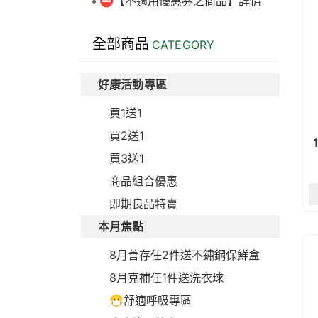
⛔【不適用優惠券之商品】詳情
全部商品
CATEGORY
好康活動專區
買1送1
買2送1
1
買3送1
商品組合優惠
即期良品特賣
本月焦點
8月善存任2件送不鏽鋼保鮮盒
8月克補任1件送洗衣球
😷舒適呼吸專區