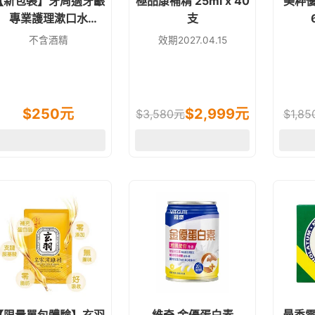
【新包裝】牙周適牙齦
極品康補精 25ml x 40
美粹優
專業護理漱口水
支
500ml
2
不含酒精
效期2027.04.15
$
250
元
$
2,999
元
$
3,580
元
$
1,85