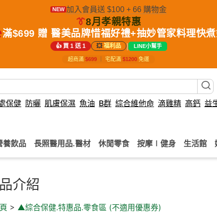
加入會員送 $100 + 66 購物金
NEW
👔
8月孝親特惠
️
滿$699 贈 醫美品牌惜福好禮+抽妙管家料理快
|
👍 買 1 送 1
💥
福利品
LINE小幫手
超商滿
$699
｜
宅配滿
$1200
免運
處保健
防曬
肌膚保濕
魚油
B群
綜合維他命
滴雞精
高鈣
益
營養飲品
長照醫用品.醫材
休閒零食
按摩∣健身
生活館
品介紹
頁
>
▲綜合保健.特惠品.零食區 (不適用優惠券)