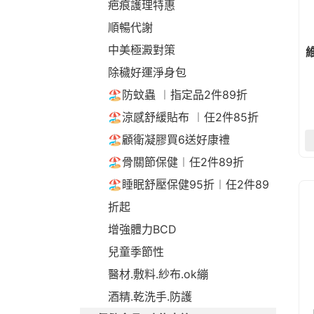
疤痕護理特惠
順暢代謝
中美極澱對策
除穢好運淨身包
🏖️防蚊蟲 ︱指定品2件89折
🏖️涼感舒緩貼布 ︱任2件85折
🏖️顧衛凝膠買6送好康禮
🏖️骨關節保健︱任2件89折
🏖️睡眠舒壓保健95折︱任2件89
折起
增強體力BCD
兒童季節性
醫材.敷料.紗布.ok繃
酒精.乾洗手.防護