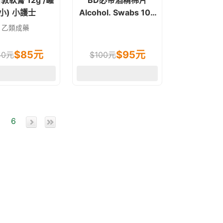
敦軟膏 12g /罐
BD必帝酒精棉片
(小) 小護士
Alcohol. Swabs 100
片/盒
乙類成藥
$
85
元
$
95
元
50
元
$
100
元
6