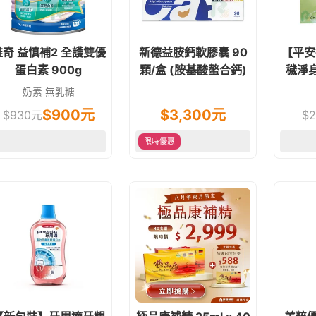
維奇 益慎補2 全護雙優
新德益胺鈣軟膠囊 90
【平安
蛋白素 900g
顆/盒 (胺基酸螯合鈣)
穢淨身
草.艾
奶素 無乳糖
$
900
元
$
3,300
元
$
930
元
$
2
限時優惠