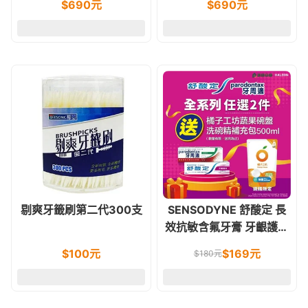
$
690
元
$
690
元
剔爽牙籤刷第二代300支
SENSODYNE 舒酸定 長
效抗敏含氟牙膏 牙齦護理
配方120g
$
100
元
$
169
元
$
180
元