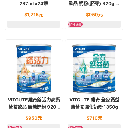
237ml x24罐
飲品 奶粉(胚芽) 920g 素
食可 無乳糖 (糖友適用)
$
1,715
元
$
950
元
限時優惠
VITGUTE維奇鉻活力高鈣
VITGUTE 維奇 全家鈣益
營養飲品 無糖奶粉 920g
菌營養強化奶粉 1350g
奶素食可 (糖友適用)
$
950
元
$
710
元
限時優惠
限時優惠