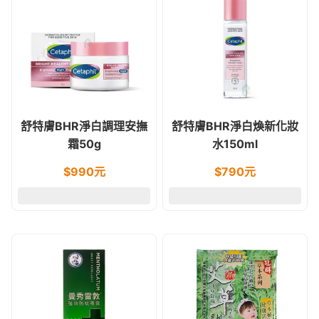
舒特膚BHR淨白調理安撫
舒特膚BHR淨白煥新化妝
霜50g
水150ml
$
990
元
$
790
元