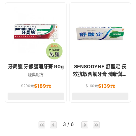
牙周適 牙齦護理牙膏 90g
SENSODYNE 舒酸定 長
效抗敏含氟牙膏 清新薄荷
經典配方
配方 120g
$
189
元
$
139
元
$
200
元
$
160
元
3 / 6