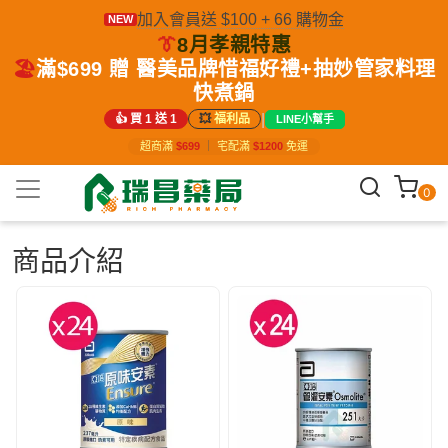
加入會員送 $100 + 66 購物金
NEW
👔
8月孝親特惠
🏖️
滿$699 贈 醫美品牌惜福好禮+抽妙管家料理
快煮鍋
|
👍 買 1 送 1
💥
福利品
LINE小幫手
超商滿
$699
｜
宅配滿
$1200
免運
0
商品介紹