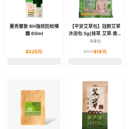
曼秀雷敦 8H強效防蚊噴
【平安艾草包】冠群艾草
霧 60ml
沐浴包 5g(抹草.艾草.香茅
草.芙蓉)
淨身包
$
320
元
$
18
元
$
20
元