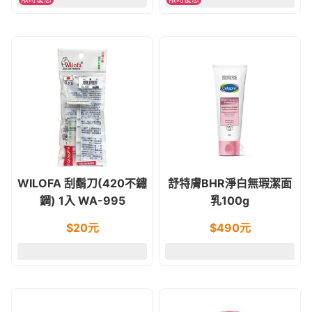
WILOFA 刮鬍刀(420不鏽
舒特膚BHR淨白無瑕潔面
鋼) 1入 WA-995
乳100g
$
20
元
$
490
元