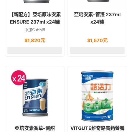
【新配方】亞培原味安素
亞培安素-管灌 237ml
ENSURE 237ml x24罐
x24罐
添加CaHMB
$
1,820
元
$
1,570
元
亞培安素香草-減甜
VITGUTE維奇鉻高鈣營養