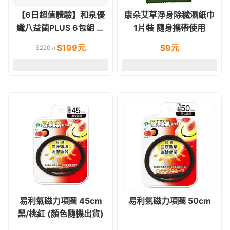
【6日超值體驗】和泉優
康朵艾草淨身除穢濕紙巾
纖八益菌PLUS 6包組 蛋
1片裝 隨身攜帶使用
奶素食可
$
199
元
$
9
元
$
220
元
易利氣磁力項圈 45cm
易利氣磁力項圈 50cm
黑/桃紅 (顏色隨機出貨)