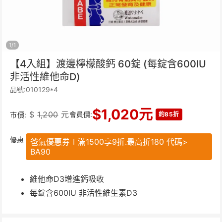
1
/
1
【4入組】渡邊檸檬酸鈣 60錠 (每錠含600IU
非活性維他命D)
品號:010129*4
$
1,020
元
$
1,200
元
會員價:
市價:
約85折
優惠
爸氣優惠券∣滿1500享9折.最高折180 代碼>
BA90
維他命D3增進鈣吸收
每錠含600IU 非活性維生素D3