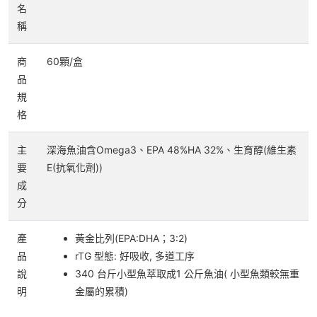
名
稱
商
60顆/盒
品
規
格
主
深海魚油含Omega3、EPA 48%HA 32%、生育醇(維生素
要
E(抗氧化劑))
成
分
產
黃金比列(EPA:DHA；3:2)
品
rTG 型態: 好吸收, 多道工序
說
340 台斤小型魚萃取成1 公斤魚油( 小型魚類較無重
明
金屬的累積)