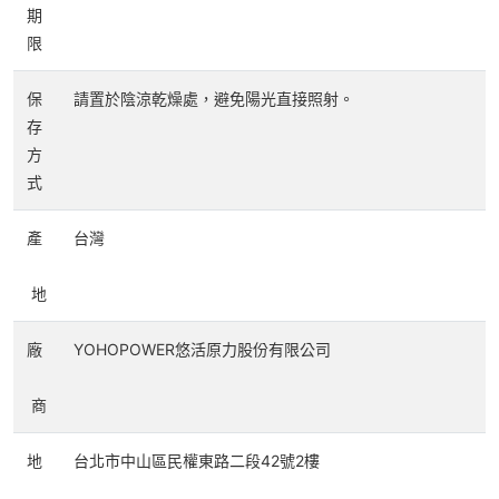
期
限
保
請置於陰涼乾燥處，避免陽光直接照射。
存
方
式
產
台灣
地
廠
YOHOPOWER悠活原力股份有限公司
商
地
台北市中山區民權東路二段42號2樓