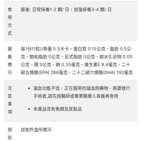
食
飯後: 日常保養1-2 顆/ 日，加強保養3-4 顆/ 日
用
方
式
營
每1份(1粒)/熱量 5.5大卡、蛋白質 0.15公克、脂肪 0.5公
養
克、飽和脂肪 0公克、反式脂肪 0公克、碳水化合物 0.05
標
公克、糖 0公克、鈉 0.35毫克、維生素E 8.4毫克、二十
示
碳五烯酸(EPA) 288毫克、二十二碳六烯酸(DHA) 192毫克
注
凝血功能不佳、正在服用抗凝血劑藥物、將要進行
意
手術者,請先詢醫師或專業醫療人員後再食用
事
本產品含有魚類及其製品
項
保
詳如外盒所標示
存