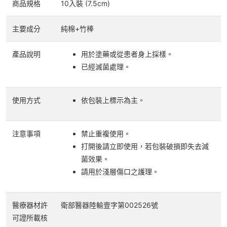
商品規格
10入裝 (7.5cm)
主要成分
純棉+竹棒
產品說明
用於塗藥或從患者身上採樣。
已經滅菌處理。
使用方式
依包裝上標示為主。
注意事項
禁止重複使用。
打開後請立即使用，若包裝破損即失去減
菌效果。
請用於淺層傷口之護理。
醫療器材許
衛部醫器陸輸壹字第002526號
可證所載核