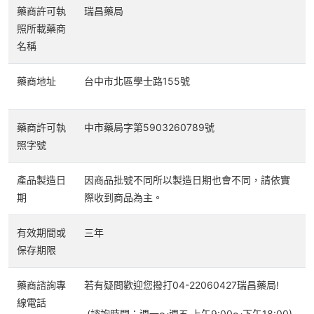
藥商許可執
瑞昌藥局
照所載藥商
名稱
藥商地址
台中市北區學士路155號
藥商許可執
中市藥局字第5903260789號
照字號
產品製造日
因商品批號不同所以製造日期也會不同，請依實
期
際收到商品為主。
有效期間或
三年
保存期限
藥商諮詢專
若有疑問歡迎您撥打
04-22060427
瑞昌藥局!
線電話
(諮詢時間：週一～週五 上午9:00～下午18:00)