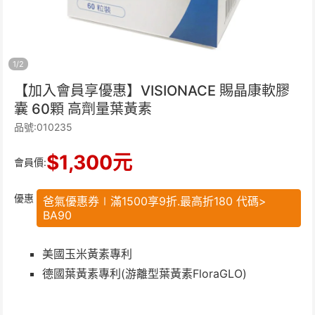
1
/
2
【加入會員享優惠】VISIONACE 賜晶康軟膠
囊 60顆 高劑量葉黃素
品號:010235
$
1,300
元
會員價:
優惠
爸氣優惠券∣滿1500享9折.最高折180 代碼>
BA90
美國玉米黃素專利
德國葉黃素專利(游離型葉黃素FloraGLO)