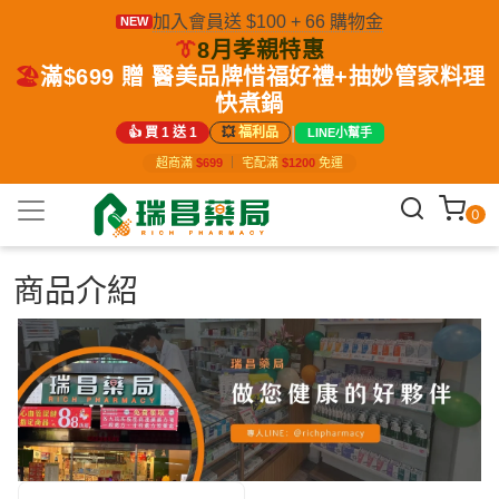
加入會員送 $100 + 66 購物金
NEW
👔
8月孝親特惠
🏖️
滿$699 贈 醫美品牌惜福好禮+抽妙管家料理
快煮鍋
|
👍 買 1 送 1
💥
福利品
LINE小幫手
超商滿
$699
｜
宅配滿
$1200
免運
0
商品介紹