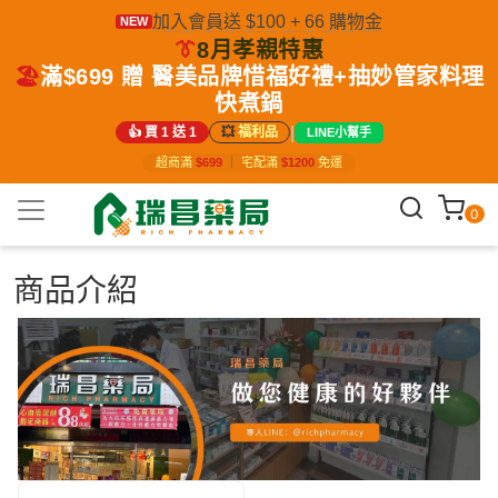
加入會員送 $100 + 66 購物金
NEW
👔
8月孝親特惠
🏖️
滿$699 贈 醫美品牌惜福好禮+抽妙管家料理
快煮鍋
|
👍 買 1 送 1
💥
福利品
LINE小幫手
超商滿
$699
｜
宅配滿
$1200
免運
0
商品介紹