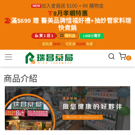
加入會員送 $100 + 66 購物金
NEW
👔
8月孝親特惠
🏖️
滿$699 贈 醫美品牌惜福好禮+抽妙管家料理
快煮鍋
|
👍 買 1 送 1
💥
福利品
LINE小幫手
超商滿
$699
｜
宅配滿
$1200
免運
0
商品介紹