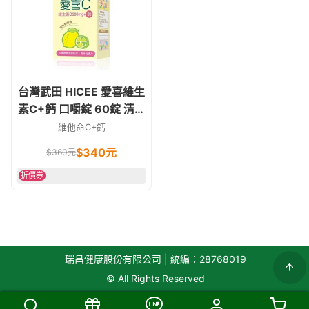
台灣武田 HICEE 愛喜維生
素C+鈣 口嚼錠 60錠 清新
檸檬味 愛喜c
維他命C+鈣
$
340
元
$
360
元
折價券
瑞昌健康股份有限公司 | 統編：28768019
© All Rights Reserved